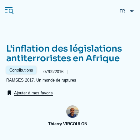
Aller
Panneau de gestion des cookies
au
contenu
principal
L'inflation des législations
Navigation
antiterroristes en Afrique
principale
L'Ifri
Contributions
|
Date
07/09/2016
|
de
Références
RAMSES 2017. Un monde de ruptures
publication
Analyses
Ajouter à mes favoris
À propos de l'Ifri
Recherches fréquentes
Événements
L'Ifri en bref
Proche-Orient
Thierry VIRCOULON