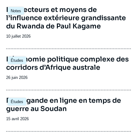
public (académique, politique, médiatique,
Image
Les vecteurs et moyens de
économique et société civile) à se rencontrer
Notes
principale
l’influence extérieure grandissante
et à échanger outils d’analyse et visions du
continent. Le Centre Afrique subsaharienne
du Rwanda de Paul Kagame
accueille régulièrement des responsables
politiques de différents pays d’Afrique
Date
10 juillet 2026
subsaharienne.
de
publication
Image
L’économie politique complexe des
Études
principale
corridors d’Afrique australe
Date
26 juin 2026
de
publication
Image
Propagande en ligne en temps de
Études
principale
guerre au Soudan
Date
15 avril 2026
de
publication