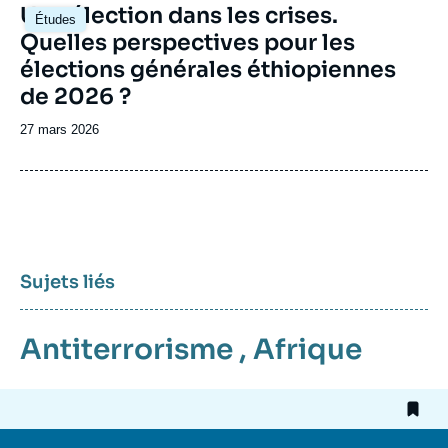
Image
Une élection dans les crises.
Études
principale
Quelles perspectives pour les
élections générales éthiopiennes
de 2026 ?
Date
27 mars 2026
de
publication
Sujets liés
Antiterrorisme
,
Afrique