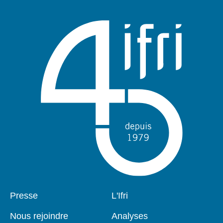
Pied
Presse
Navigation
L'Ifri
de
principale
page
Nous rejoindre
Analyses