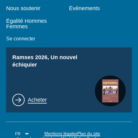
Nous soutenir
Événements
Égalité Hommes
Femmes
Se connecter
Titre
Ramses 2026, Un nouvel
échiquier
Lien
Acheter
Mentions légales
Plan du site