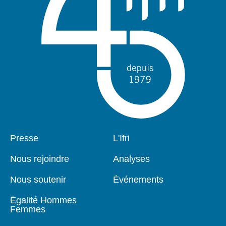
Pied
Presse
Navigation
L'Ifri
de
principale
page
Nous rejoindre
Analyses
Nous soutenir
Événements
Égalité Hommes
Femmes