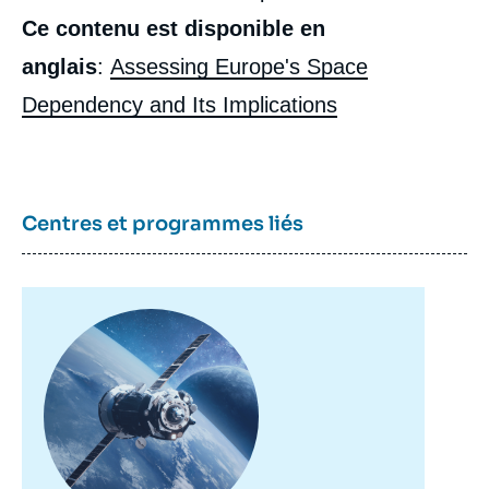
Ce contenu est disponible en
anglais
:
Assessing Europe's Space
Dependency and Its Implications
Centres et programmes liés
Image
principale
Image
de
couverture
de
la
publication