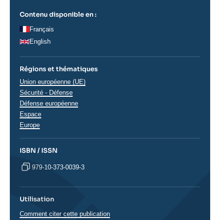
Contenu disponible en :
Français
English
Régions et thématiques
Thématiques
Union européenne (UE)
analyses
Sécurité - Défense
Défense européenne
Espace
Régions
Europe
ISBN / ISSN
979-10-373-0039-3
Utilisation
Comment citer cette publication