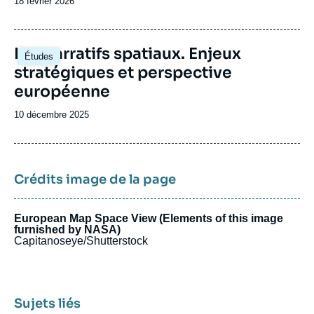
Date
18 février 2026
de
publication
Image
Les narratifs spatiaux. Enjeux
Études
principale
stratégiques et perspective
européenne
Date
10 décembre 2025
de
publication
Crédits image de la page
European Map Space View (Elements of this image
furnished by NASA)
Capitanoseye/Shutterstock
Sujets liés