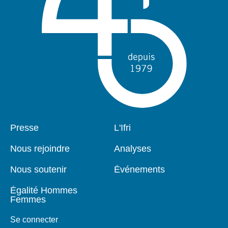
Pied
Presse
Navigation
L'Ifri
de
principale
page
Nous rejoindre
Analyses
Nous soutenir
Événements
Égalité Hommes
Femmes
Se connecter