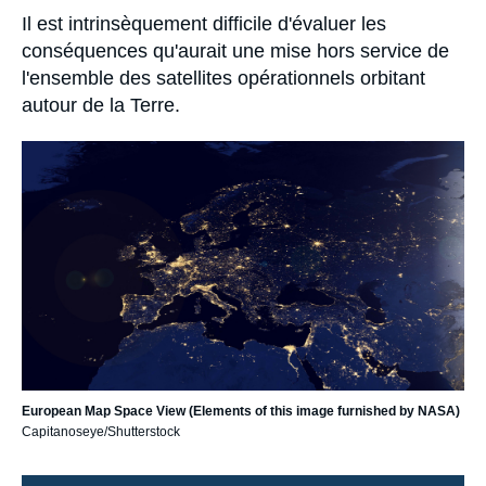
Se connecter
publication
Accroche
Il est intrinsèquement difficile d'évaluer les
conséquences qu'aurait une mise hors service de
Nous soutenir
l'ensemble des satellites opérationnels orbitant
autour de la Terre.
Image
principale
European Map Space View (Elements of this image furnished by NASA)
Capitanoseye/Shutterstock