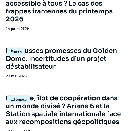
accessible à tous ? Le cas des
méga-constellations nécessaires à la
internationales (Ifri) en France, la
Deutsche
révolution numérique ; les enjeux de ces
Gesellschaft für Auswärtige Politik
(DGAP) en
frappes iraniennes du printemps
évolutions pour l’Europe et son statut de
Allemagne et l’
Istituto Affari Internazionali
(IAI)
2026
puissance spatiale.
en Italie.
Date
15 juillet 2026
de
publication
Image
Les fausses promesses du Golden
Études
principale
Dome. Incertitudes d’un projet
déstabilisateur
Date
20 mai 2026
de
publication
Image
L’espace, îlot de coopération dans
Éditoriaux
principale
un monde divisé ? Ariane 6 et la
Station spatiale internationale face
aux recompositions géopolitiques