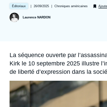
Jeudi 17 septembre 2026 17:30
Partenariats et réseaux
Intelligence artificielle
|
Date
26/09/2025
|
Référence
Chroniques américaines
Éditoriaux
Ajoute
de
taxonomie
Nous soutenir en tant que professionnel
Guerre en Ukraine
publication
collections
Laurence NARDON
OTAN
Accroche
La séquence ouverte par l’assassinat
Kirk le 10 septembre 2025 illustre l’i
de liberté d’expression dans la soci
Image
principale