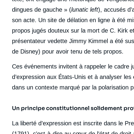
dingues de gauche » (
lunatic left
), accusés d’
son acte. Un site de délation en ligne à été m
propos jugés douteux sur la mort de C. Kirk et 
présentateur vedette Jimmy Kimmel a été su
de Disney) pour avoir tenu de tels propos.
Ces événements invitent à rappeler le cadre juri
d’expression aux États-Unis et à analyser les
dans un contexte marqué par la polarisation po
Un principe constitutionnel solidement pr
Imag
La liberté d’expression est inscrite dans le 
de
couv
(1791), c’est-à-dire au cœur de l’état de droi