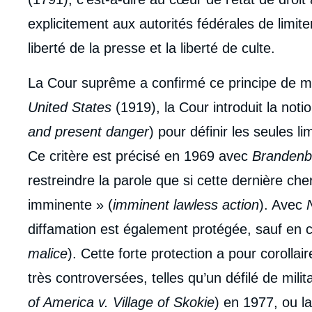
de
la
explicitement aux autorités fédérales de limiter
publi
liberté de la presse et la liberté de culte.
La Cour suprême a confirmé ce principe de ma
United States
(1919), la Cour introduit la noti
and present danger
) pour définir les seules li
Ce critère est précisé en 1969 avec
Brandenb
restreindre la parole que si cette dernière che
imminente » (
imminent lawless action
). Avec
diffamation est également protégée, sauf en c
malice
). Cette forte protection a pour corolla
très controversées, telles qu’un défilé de mili
of America v. Village of Skokie
) en 1977, ou l