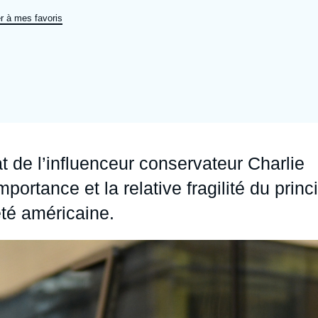
Ramses
Europe
R
S
r à mes favoris
Politique étrangère
Russie - Eurasie
D
T
Podcast
Afrique du Nord et Moyen-Orient
 de l’influenceur conservateur Charlie
mportance et la relative fragilité du princ
été américaine.