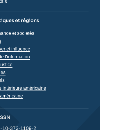
çais
iques et régions
iques
ance et sociétés
s
s
er et influence
e l'information
justice
s
ues
nis
e intérieure américaine
 américaine
 ISSN
-10-373-1109-2