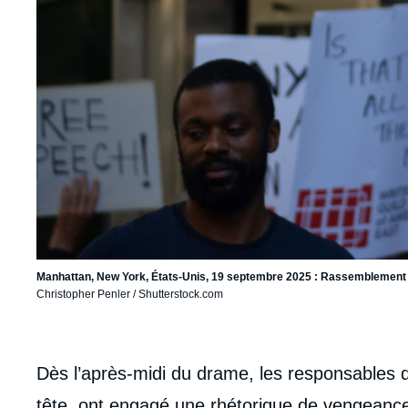
Manhattan, New York, États-Unis, 19 septembre 2025 : Rassemblement 
Christopher Penler / Shutterstock.com
body
Dès l’après-midi du drame, les responsables d
tête, ont engagé une rhétorique de vengeance