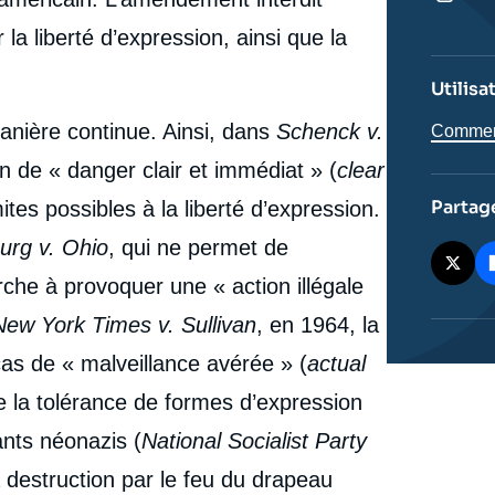
d’expression face aux attaques du mouvement MAGA
», Éditoriaux, Chroniques américaines, Ifri, 26
 la liberté d’expression, ainsi que la
cation
septembre 2025.
Copier
Utilisa
nière continue. Ainsi, dans
Schenck v.
Comment 
on de « danger clair et immédiat » (
clear
Partag
mites possibles à la liberté d’expression.
urg v. Ohio
, qui ne permet de
rche à provoquer une « action illégale
New York Times v. Sullivan
, en 1964, la
as de « malveillance avérée » (
actual
ire la tolérance de formes d’expression
tants néonazis (
National Socialist Party
a destruction par le feu du drapeau