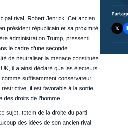
Royaume-Uni. Fin de la "trumpisation" chez les Tories
? », Éditoriaux, Ifri, 5 novembre 2024.
cation
Copier
Partag
ncipal rival, Robert Jenrick. Cet ancien
n président républicain et sa proximité
ère administration Trump, pressenti
dans le cadre d’une seconde
ité de neutraliser la menace constituée
UK, il a ainsi déclaré que les électeurs
comme suffisamment conservateur.
estrictive, il est favorable à la sortie
 des droits de l’homme.
 sujet, totem de la droite du parti
ucoup des idées de son ancien rival,