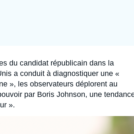
Ramses
Europe
R
S
Politique étrangère
Russie - Eurasie
D
T
Podcast
Afrique du Nord et Moyen-Orient
s du candidat républicain dans la
nis a conduit à diagnostiquer une «
ine », les observateurs déplorent au
pouvoir par Boris Johnson, une tendanc
ur ».