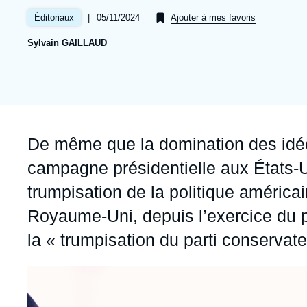
Jeudi 17 septembre 2026 17:30
Partenariats et réseaux
Intelligence artificielle
|
Date
05/11/2024
Éditoriaux
Ajouter à mes favoris
de
Nous soutenir en tant que professionnel
Guerre en Ukraine
Sylvain GAILLAUD
publication
OTAN
Accroche
De même que la domination des idée
campagne présidentielle aux États-U
trumpisation de la politique américa
Royaume-Uni, depuis l’exercice du 
la « trumpisation du parti conservate
Image
principale