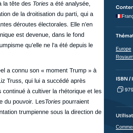
 la tête des
Tories
a été analysée,
Conten
n de la droitisation du parti, qui a
Fran
antes déroutes électorales. Elle n’en
nnique est devenue, dans le fond
Thémat
pisme qu’elle ne l’a été depuis le
Région
Europe
Royaum
 Peel a connu son « moment Trump » à
ISBN /
iz Truss, qui lui a succédé après
979
continué à cultiver la rhétorique et les
e du pouvoir. Les
Tories
pourraient
ation trumpienne sous la direction de
Utilisa
e
Comment 
Sylvain GAILLAUD, « L'élection de Kemi Badenoch au
erture