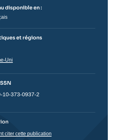
u disponible en :
çais
iques et régions
s
e-Uni
 ISSN
-10-373-0937-2
tion
citer cette publication