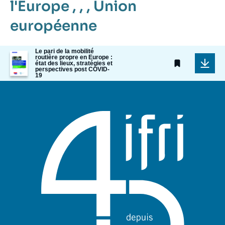
l'Europe
, , ,
Union
européenne
Le pari de la mobilité
Image
routière propre en Europe :
de
état des lieux, stratégies et
perspectives post COVID-
couverture
19
de
la
publication