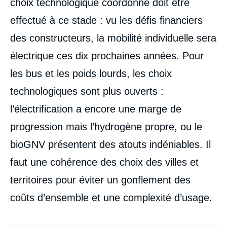
choix technologique coordonné doit être
MATHIEU, Eloïse COUFFON, « Le pari de
la mobilité routière propre en Europe : état
effectué à ce stade : vu les défis financiers
des lieux, stratégies et perspectives post
COVID-19 », Études, Ifri, 14 octobre 2020.
des constructeurs, la mobilité individuelle sera
Copier
électrique ces dix prochaines années. Pour
les bus et les poids lourds, les choix
technologiques sont plus ouverts :
l’électrification a encore une marge de
progression mais l’hydrogène propre, ou le
bioGNV présentent des atouts indéniables. Il
faut une cohérence des choix des villes et
territoires pour éviter un gonflement des
coûts d’ensemble et une complexité d’usage.