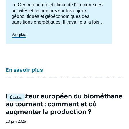
Accroche
Le Centre énergie et climat de l’Ifri mène des
centre
activités et recherches sur les enjeux
géopolitiques et géoéconomiques des
transitions énergétiques. Il travaille à la fois
sur les enjeux de sécurité énergétique, de
compétitivité, de maîtrise des chaînes de
Voir plus
valeur, et d'acceptabilité. Spécialisé dans
l’étude des politiques européennes de
l’énergie et du climat, et des marchés de
l’énergie en Europe et dans le monde, ses
travaux portent aussi sur les stratégies
énergétiques et climatiques des grandes
En savoir plus
puissances comme les Etats-Unis, la Chine
ou l’Inde. Il offre une expertise reconnue,
enrichie de collaborations internationales et
d'événements à Paris et à Bruxelles,
Image
Le secteur européen du biométhane
notamment.
Études
principale
au tournant : comment et où
augmenter la production ?
Date
10 juin 2026
de