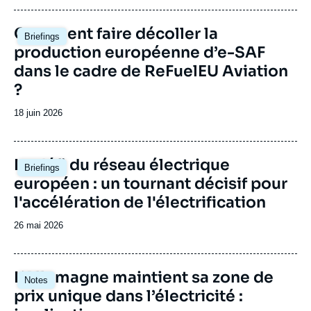
publication
Image
Comment faire décoller la
Briefings
principale
production européenne d’e-SAF
dans le cadre de ReFuelEU Aviation
?
Date
18 juin 2026
de
publication
Image
Le défi du réseau électrique
Briefings
principale
européen : un tournant décisif pour
l'accélération de l'électrification
Date
26 mai 2026
de
publication
Image
L’Allemagne maintient sa zone de
Notes
principale
prix unique dans l’électricité :