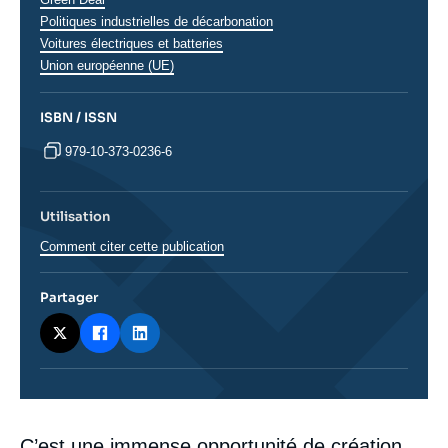
Politiques industrielles de décarbonation
Voitures électriques et batteries
Union européenne (UE)
ISBN / ISSN
979-10-373-0236-6
Utilisation
Comment citer cette publication
Partager
Corps
C’est une immense opportunité de création