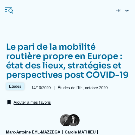
Aller
Panneau de gestion des cookies
au
contenu
principal
Le pari de la mobilité
Navigation
routière propre en Europe :
principale
état des lieux, stratégies et
L'Ifri
perspectives post COVID-19
Analyses
Études
|
Date
14/10/2020
|
Références
Études de l'Ifri, octobre 2020
de
À propos de l'Ifri
Recherches fréquentes
publication
Ajouter à mes favoris
Événements
L'Ifri en bref
Proche-Orient
Marc-Antoine EYL-MAZZEGA
Carole MATHIEU