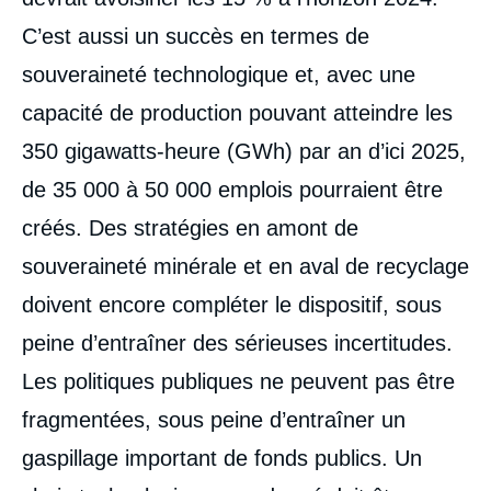
C’est aussi un succès en termes de
souveraineté technologique et, avec une
capacité de production pouvant atteindre les
350 gigawatts-heure (GWh) par an d’ici 2025,
de 35 000 à 50 000 emplois pourraient être
créés. Des stratégies en amont de
souveraineté minérale et en aval de recyclage
Image
doivent encore compléter le dispositif, sous
de
couverture
peine d’entraîner des sérieuses incertitudes.
de
la
publication
Les politiques publiques ne peuvent pas être
fragmentées, sous peine d’entraîner un
gaspillage important de fonds publics. Un
Marc-Antoine EYL-MAZZEGA, Carole