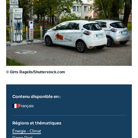
© Girts Ragelis/Shutterstock.com
Contenu disponible en :
Français
Régions et thématiques
Thématiques
Énergie - Climat
analyses
Green Deal