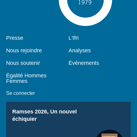
Pied
Presse
Navigation
L'Ifri
de
principale
page
Nous rejoindre
Analyses
Nous soutenir
Événements
Égalité Hommes
Femmes
Se connecter
Titre
Ramses 2026, Un nouvel
échiquier