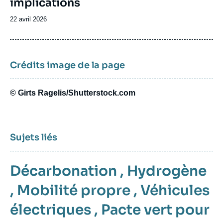
implications
Date
22 avril 2026
de
publication
Crédits image de la page
© Girts Ragelis/Shutterstock.com
Sujets liés
Décarbonation
,
Hydrogène
,
Mobilité propre
,
Véhicules
électriques
,
Pacte vert pour