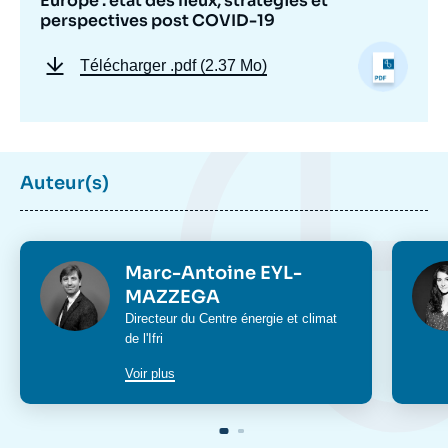
Europe : état des lieux, stratégies et
perspectives post COVID-19
Télécharger
.pdf (2.37 Mo)
Auteur(s)
Photo
Phot
Marc-Antoine EYL-
MAZZEGA
Intitulé
Directeur du
Centre énergie et climat
du
de l'Ifri
poste
Voir plus