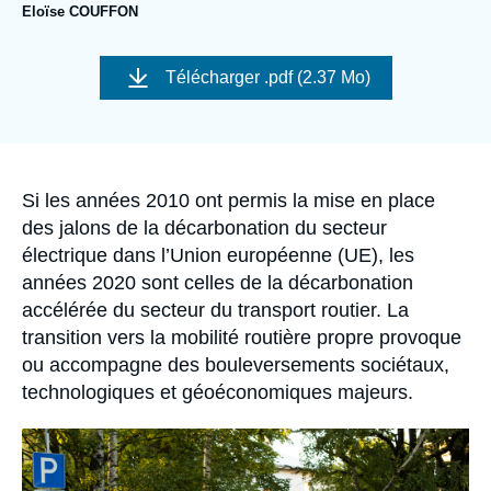
Se connecter
Eloïse COUFFON
Image
Nous soutenir
de
Télécharger
.pdf (2.37 Mo)
couverture
de
la
publication
Accroche
Si les années 2010 ont permis la mise en place
des jalons de la décarbonation du secteur
électrique dans l’Union européenne (UE), les
années 2020 sont celles de la décarbonation
accélérée du secteur du transport routier. La
transition vers la mobilité routière propre provoque
ou accompagne des bouleversements sociétaux,
technologiques et géoéconomiques majeurs.
Image
principale