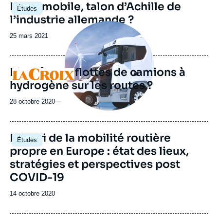
Image
L’automobile, talon d’Achille de
Études
principale
l’industrie allemande ?
Image
principale
Date
25 mars 2021
médiatique
de
publication
Bientôt des flottes de camions à
Logo
hydrogène sur les routes ?
28 octobre 2020
—
Image
Le pari de la mobilité routière
Études
principale
propre en Europe : état des lieux,
stratégies et perspectives post
COVID-19
Date
14 octobre 2020
de
publication