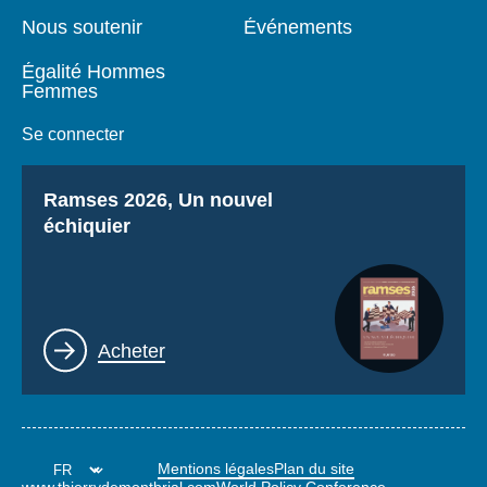
Nous soutenir
Événements
Égalité Hommes
Femmes
Se connecter
Titre
Ramses 2026, Un nouvel
échiquier
Lien
Acheter
Mentions légales
Plan du site