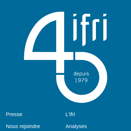
Pied
Presse
Navigation
L'Ifri
de
principale
page
Nous rejoindre
Analyses