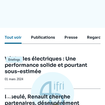
Se connecter
Nous soutenir
Tout voir
Publications
Presse
Regarder
Image
Véhicules électriques : Une
Briefings
principale
performance solide et pourtant
sous-estimée
Date
01 mars 2024
de
publication
Esseulé, Renault cherche
Logo
partenaires, désespérément