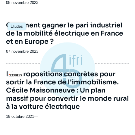
08 novembre 2023
—
Image
Comment gagner le pari industriel
Études
principale
de la mobilité électrique en France
et en Europe ?
Date
07 novembre 2023
de
publication
Dix propositions concrètes pour
Logo
sortir la France de l'immobilisme.
Cécile Maisonneuve : Un plan
massif pour convertir le monde rural
à la voiture électrique
19 octobre 2021
—