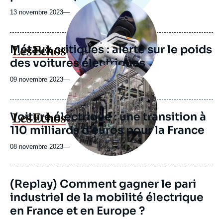
Image
principale
13 novembre 2023
—
médiatique
Métaux critiques : alerte sur le poids
Logo
des voitures électriques
Image
principale
09 novembre 2023
—
médiatique
Voiture électrique : une transition à
Logo
110 milliards d'euros pour la France
08 novembre 2023
—
(Replay) Comment gagner le pari
industriel de la mobilité électrique
en France et en Europe ?