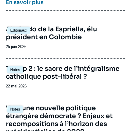
recherche sur le Canada
a été actif en 2015 et
En savoir plus
en 2016, dont les archives restent
accessibles.
Image
Abelardo de la Espriella, élu
Éditoriaux
principale
président en Colombie
Date
25 juin 2026
de
publication
Image
Trump 2 : le sacre de l’intégralisme
Notes
principale
catholique post-libéral ?
Date
22 mai 2026
de
publication
Image
Vers une nouvelle politique
Notes
principale
étrangère démocrate ? Enjeux et
recompositions à l’horizon des