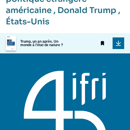
américaine
,
Donald Trump
,
États-Unis
Image
Trump, un an après. Un
de
monde à l'état de nature ?
couverture
de
la
publication