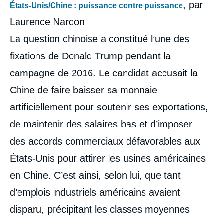
, par
États-Unis/Chine : puissance contre puissance
Laurence Nardon
La question chinoise a constitué l’une des
fixations de Donald Trump pendant la
campagne de 2016. Le candidat accusait la
Chine de faire baisser sa monnaie
artificiellement pour soutenir ses exportations,
Image
de maintenir des salaires bas et d’imposer
de
couverture
des accords commerciaux défavorables aux
de
la
États-Unis pour attirer les usines américaines
publication
en Chine. C’est ainsi, selon lui, que tant
d’emplois industriels américains avaient
Thomas GOMART, Laurence NARDON,
disparu, précipitant les classes moyennes
Marc HECKER, Tatiana KASTOUÉVA-JEAN,