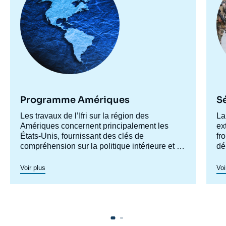
Programme Amériques
Sé
Accroche
Les travaux de l’Ifri sur la région des
Ac
La
centre
Amériques concernent principalement les
ce
ex
États-Unis, fournissant des clés de
fr
compréhension sur la politique intérieure et la
dé
société américaines afin de mieux
Fr
La
appréhender les évolutions de la politique
tr
cr
Voir plus
Voi
étrangère et de défense du pays ainsi les
in
questions transatlantiques et commerciales.
Un axe spécifique sur l’Amérique latine créé
en 2023 permet de structurer une recherche
plus active sur cette région. Un
axe de