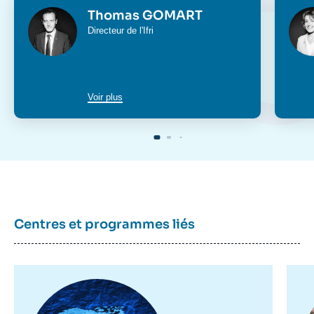
Photo
Phot
Thomas GOMART
Intitulé
Directeur de l'Ifri
du
poste
Voir plus
Centres et programmes liés
Image
Im
principale
pr