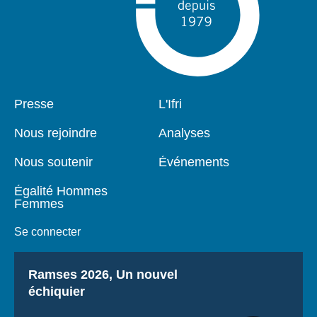
Pied
Presse
Navigation
L'Ifri
de
principale
page
Nous rejoindre
Analyses
Nous soutenir
Événements
Égalité Hommes
Femmes
Se connecter
Titre
Ramses 2026, Un nouvel
échiquier