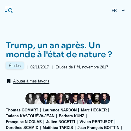
Aller
Panneau de gestion des cookies
au
contenu
principal
Trump, un an après. Un
Navigation
monde à l'état de nature ?
principale
L'Ifri
Études
|
Date
02/11/2017
|
Références
Études de l'Ifri, novembre 2017
de
publication
Ajouter à mes favoris
Analyses
À propos de l'Ifri
Recherches fréquentes
Événements
L'Ifri en bref
Proche-Orient
Thomas GOMART
Laurence NARDON
Marc HECKER
Tatiana KASTOUÉVA-JEAN
Barbara KUNZ
Françoise NICOLAS
Julien NOCETTI
Vivien PERTUSOT
Dorothée SCHMID
Matthieu TARDIS
Jean-François BOITTIN