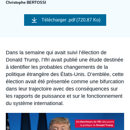
Se connecter
Christophe BERTOSSI
Image
Nous soutenir
de
Télécharger
.pdf (720.87 Ko)
couverture
de
la
publication
Accroche
Dans la semaine qui avait suivi l’élection de
Donald Trump, l’Ifri avait publié une étude destinée
à identifier les probables changements de la
politique étrangère des États-Unis. D’emblée, cette
élection avait été présentée comme une bifurcation
dans leur trajectoire avec des conséquences sur
les rapports de puissance et sur le fonctionnement
du système international.
Image
principale