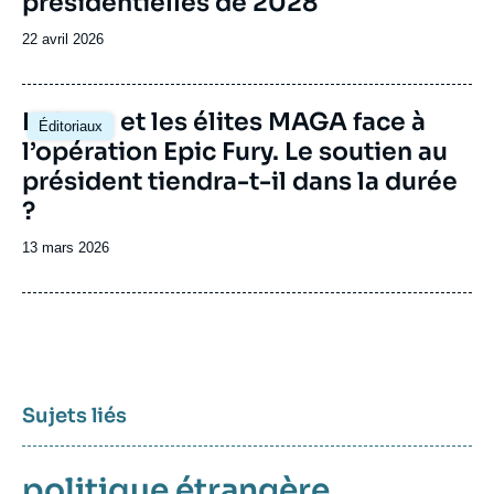
présidentielles de 2028
Date
22 avril 2026
de
publication
Image
La base et les élites MAGA face à
Éditoriaux
principale
l’opération Epic Fury. Le soutien au
président tiendra-t-il dans la durée
?
Date
13 mars 2026
de
publication
Sujets liés
politique étrangère