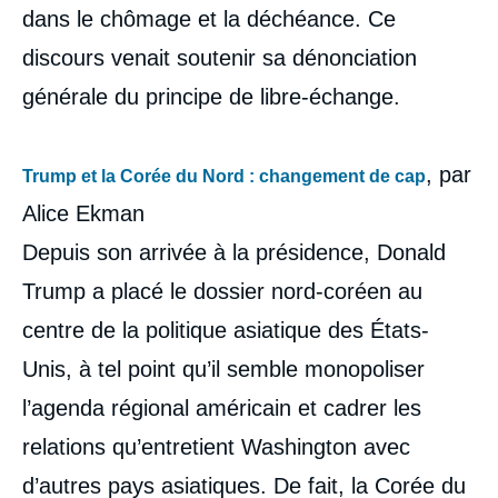
Barbara KUNZ, Françoise NICOLAS, Julien
dans le chômage et la déchéance. Ce
NOCETTI, Vivien PERTUSOT, Dorothée
SCHMID, Matthieu TARDIS, Jean-François
discours venait soutenir sa dénonciation
BOITTIN, Christophe BERTOSSI, « Trump,
générale du principe de libre-échange.
un an après. Un monde à l'état de nature ?
», Études, Ifri, 2 novembre 2017.
Copier
, par
Trump et la Corée du Nord : changement de cap
Alice Ekman
Depuis son arrivée à la présidence, Donald
Trump a placé le dossier nord-coréen au
centre de la politique asiatique des États-
Unis, à tel point qu’il semble monopoliser
l’agenda régional américain et cadrer les
relations qu’entretient Washington avec
d’autres pays asiatiques. De fait, la Corée du