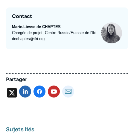
Contact
Photo
Marie-Liesse de CHAPTES
Intitulé
Chargée de projet,
Centre Russie/Eurasie
de l'Ifri
du
Email
dechaptes@ifri.org
poste
expert
Partager
X
Sujets liés