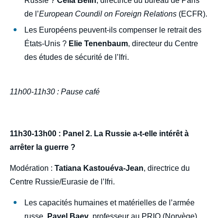
Russie ?
Célia Belin
, directrice du bureau de Paris
de l’
European Coundil on Foreign Relations
(ECFR).
Les Européens peuvent-ils compenser le retrait des
États-Unis ?
Elie Tenenbaum
, directeur du Centre
des études de sécurité de l’Ifri.
11h00-11h30 : Pause café
11h30-13h00 : Panel 2. La Russie a-t-elle intérêt à
arrêter la guerre ?
Modération :
Tatiana Kastouéva-Jean
, directrice du
Centre Russie/Eurasie de l’Ifri.
Les capacités humaines et matérielles de l’armée
russe.
Pavel Baev
, professeur au PRIO (Norvège),