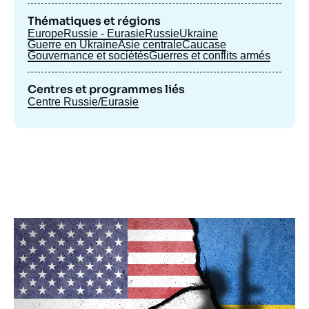
Thématiques et régions
Europe
Russie - Eurasie
Russie
Ukraine
Guerre en Ukraine
Asie centrale
Caucase
Gouvernance et sociétés
Guerres et conflits armés
Centres et programmes liés
Centre Russie/Eurasie
Image