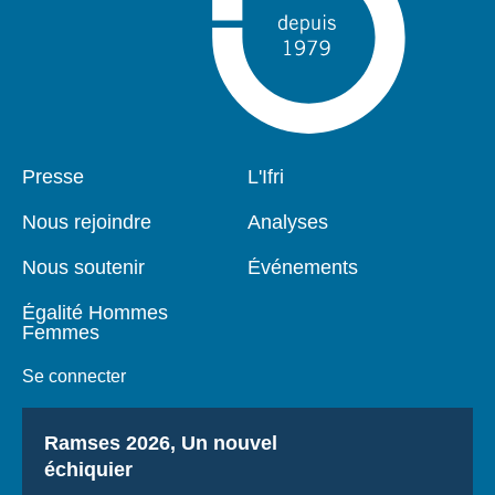
Pied
Presse
Navigation
L'Ifri
de
principale
page
Nous rejoindre
Analyses
Nous soutenir
Événements
Égalité Hommes
Femmes
Se connecter
Titre
Ramses 2026, Un nouvel
échiquier