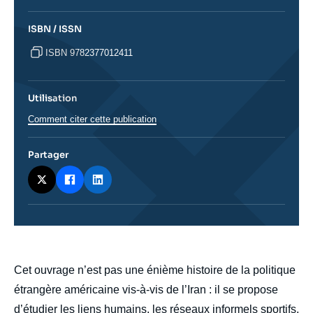
ISBN / ISSN
ISBN 9782377012411
Utilisation
Comment citer cette publication
Partager
body
Cet ouvrage n’est pas une énième histoire de la politique
étrangère américaine vis-à-vis de l’Iran : il se propose
d’étudier les liens humains, les réseaux informels sportifs,