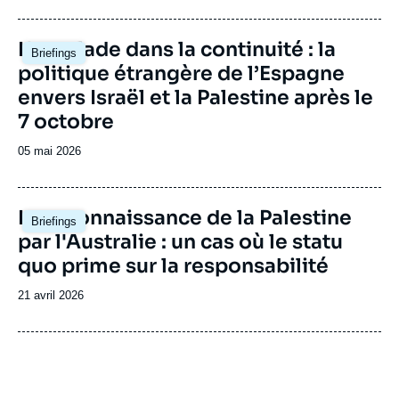
de
publication
Image
L'escalade dans la continuité : la
Briefings
principale
politique étrangère de l’Espagne
envers Israël et la Palestine après le
7 octobre
Date
05 mai 2026
de
publication
Image
La reconnaissance de la Palestine
Briefings
principale
par l'Australie : un cas où le statu
quo prime sur la responsabilité
Date
21 avril 2026
de
publication