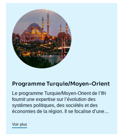
Image
principale
Programme Turquie/Moyen-Orient
Accroche
Le programme Turquie/Moyen-Orient de l’Ifri
centre
fournit une expertise sur l’évolution des
systèmes politiques, des sociétés et des
économies de la région. Il se focalise d’une
part sur les évolutions en Turquie et au Levant
(influences turque et iranienne, risque de
Voir plus
morcellement des États de la région,