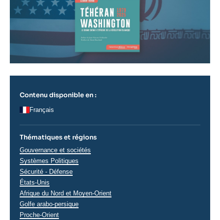
Contenu disponible en :
Français
Thématiques et régions
Thématiques
Gouvernance et sociétés
analyses
Systèmes Politiques
Sécurité - Défense
Régions
États-Unis
Afrique du Nord et Moyen-Orient
Golfe arabo-persique
Proche-Orient