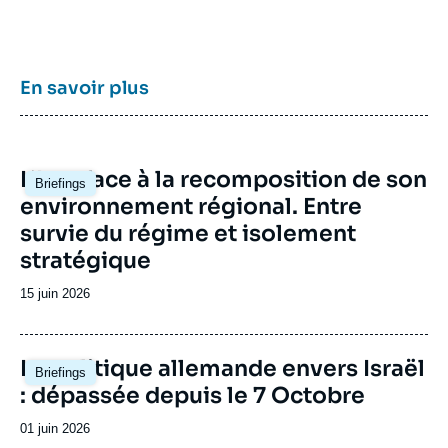
recompositions diplomatiques), et également
au Maghreb (insertion du Maghreb dans les
circuits mondiaux, relations politiques et
économiques avec l’Europe et avec l’Afrique
sub-saharienne…).
En savoir plus
Image
L’Iran face à la recomposition de son
Briefings
principale
environnement régional. Entre
survie du régime et isolement
stratégique
Date
15 juin 2026
de
publication
Image
La politique allemande envers Israël
Briefings
principale
: dépassée depuis le 7 Octobre
Date
01 juin 2026