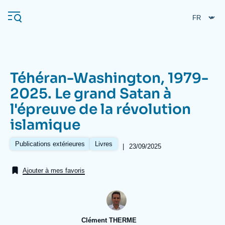
Aller
Panneau de gestion des cookies
au
contenu
principal
Téhéran-Washington, 1979-
Navigation
2025. Le grand Satan à
principale
l'épreuve de la révolution
L'Ifri
islamique
Analyses
Publications extérieures
Livres
|
Date
23/09/2025
de
À propos de l'Ifri
Recherches fréquentes
publication
Ajouter à mes favoris
Événements
L'Ifri en bref
Proche-Orient
Clément THERME