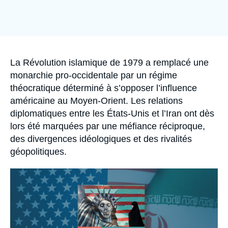
Se connecter
Image
de
Nous soutenir
couverture
de
la
publication
Accroche
La Révolution islamique de 1979 a remplacé une
monarchie pro-occidentale par un régime
théocratique déterminé à s’opposer l’influence
américaine au Moyen-Orient. Les relations
diplomatiques entre les États-Unis et l’Iran ont dès
lors été marquées par une méfiance réciproque,
des divergences idéologiques et des rivalités
géopolitiques.
Image
principale