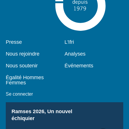
Pied
Presse
Navigation
L'Ifri
de
principale
page
Nous rejoindre
Analyses
Nous soutenir
Événements
Égalité Hommes
Femmes
Se connecter
Titre
Ramses 2026, Un nouvel
échiquier