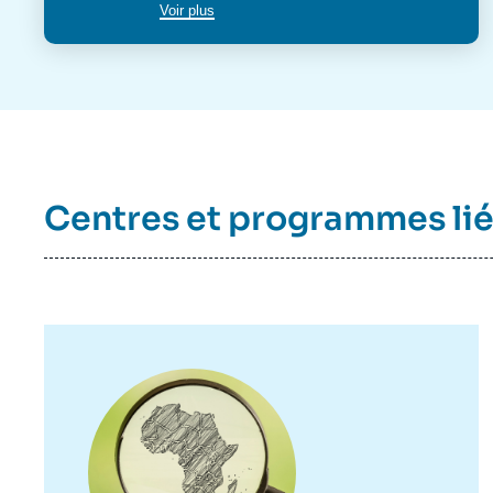
Voir plus
Centres et programmes li
Image
principale