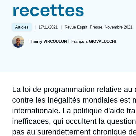
Jeudi 17 septembre 2026 17:30
recettes
Partenariats et réseaux
Intelligence artificielle
Nous soutenir en tant que professionnel
Guerre en Ukraine
|
Date
17/11/2021
|
Références
Revue Esprit, Presse, Novembre 2021
Articles
OTAN
de
publication
Thierry VIRCOULON
François GIOVALUCCHI
Accroche
La loi de programmation relative au 
contre les inégalités mondiales est
internationale. La politique d'aide f
inefficaces, qui occultent la questio
pas au surendettement chronique des