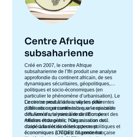
Centre Afrique
subsaharienne
Accroche
Créé en 2007, le centre Afrique
centre
subsaharienne de l’Ifri produit une analyse
approfondie du continent africain, de ses
dynamiques sécuritaires, géopolitiques,
politiques et socio-économiques (en
particulier le phénomène d’urbanisation). Le
Centre se veut à la fois,
Le centre produit des analyses pour
via
les différentes
publications et conférences, un espace de
différents organismes tels que le ministère
diffusion d’analyses à destination des
des Armées, le ministère de l'Europe et des
médias et du public mais aussi un outil
Affaires étrangères, l’Organisation de
d'aide à la décision des acteurs politiques et
coopération et de développement
économiques à l'égard du continent.
économiques (OCDE), l’Agence française