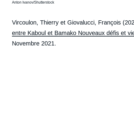
Anton Ivanov/Shutterstock
Corps
Vircoulon, Thierry et Giovalucci, François (202
analyses
entre Kaboul et Bamako Nouveaux défis et viei
Novembre 2021.
Imag
de
couv