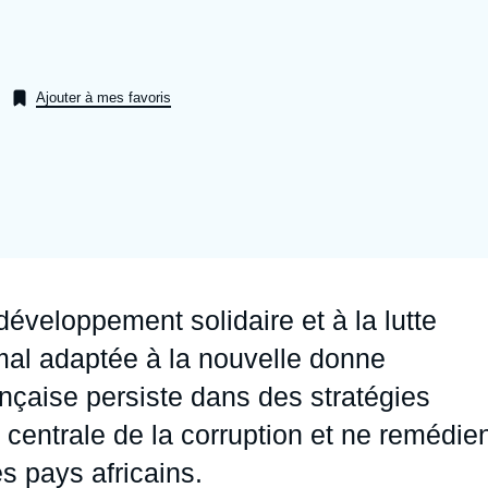
Ramses
Europe
R
S
Politique étrangère
Russie - Eurasie
D
T
Ajouter à mes favoris
Podcast
Afrique du Nord et Moyen-Orient
développement solidaire et à la lutte
 mal adaptée à la nouvelle donne
rançaise persiste dans des stratégies
n centrale de la corruption et ne remédie
 pays africains.