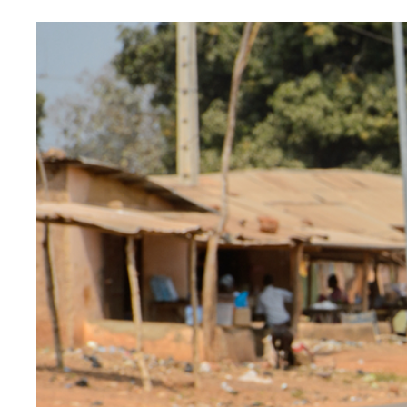
Image
principale