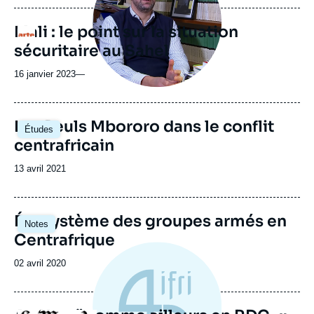
Mali : le point sur la situation
Logo
sécuritaire au Sahel
16 janvier 2023
—
Image
Les Peuls Mbororo dans le conflit
Études
principale
centrafricain
Date
13 avril 2021
de
publication
Image
Écosystème des groupes armés en
Notes
principale
Centrafrique
Date
02 avril 2020
de
publication