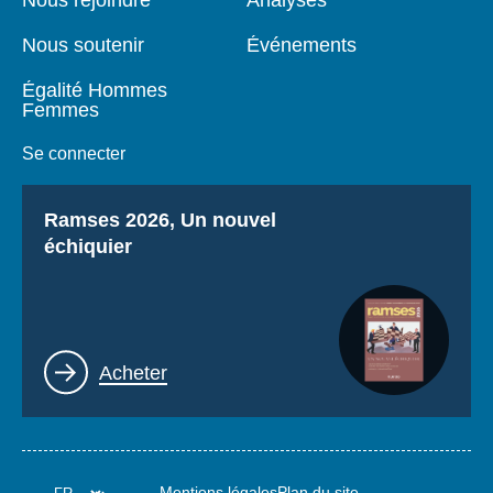
Nous rejoindre
Analyses
Nous soutenir
Événements
Égalité Hommes
Femmes
Se connecter
Titre
Ramses 2026, Un nouvel
échiquier
Lien
Acheter
Mentions légales
Plan du site