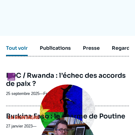
Se connecter
Nous soutenir
Tout voir
Publications
Presse
Regarder
RDC / Rwanda : l’échec des accords
Logo
de paix ?
Image
principale
25 septembre 2025
—
Nom
France Culture
médiatique
du
journal,
revue
Burkina Faso : le charme de Poutine
Logo
ou
Image
émission
principale
27 janvier 2023
—
médiatique