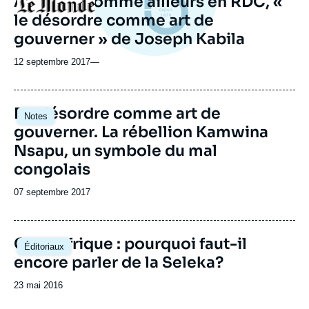
Au Kasaï comme ailleurs en RDC, «
Logo
le désordre comme art de
gouverner » de Joseph Kabila
12 septembre 2017
—
Image
Du désordre comme art de
Notes
principale
gouverner. La rébellion Kamwina
Nsapu, un symbole du mal
congolais
Date
07 septembre 2017
de
publication
Centrafrique : pourquoi faut-il
Éditoriaux
encore parler de la Seleka?
Date
23 mai 2016
de