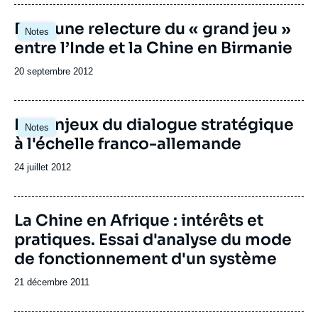
publication
Pour une relecture du « grand jeu »
Notes
entre l’Inde et la Chine en Birmanie
Date
20 septembre 2012
de
publication
Les enjeux du dialogue stratégique
Notes
à l'échelle franco-allemande
Date
24 juillet 2012
de
publication
Image
La Chine en Afrique : intérêts et
de
pratiques. Essai d'analyse du mode
couverture
de
de fonctionnement d'un système
la
publication
Date
21 décembre 2011
de
publication