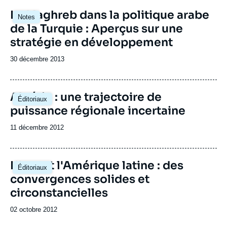
Le Maghreb dans la politique arabe
Notes
de la Turquie : Aperçus sur une
stratégie en développement
Date
30 décembre 2013
de
publication
Algérie : une trajectoire de
Éditoriaux
puissance régionale incertaine
Date
11 décembre 2012
de
publication
L'Iran et l'Amérique latine : des
Éditoriaux
convergences solides et
circonstancielles
Date
02 octobre 2012
de