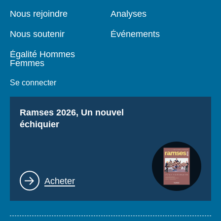
de
principale
page
Nous rejoindre
Analyses
Nous soutenir
Événements
Égalité Hommes
Femmes
Se connecter
Titre
Ramses 2026, Un nouvel
échiquier
Lien
Acheter