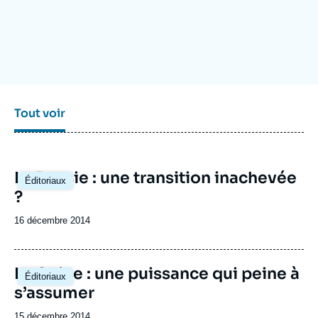
Se connecter
Nous soutenir
Tout voir
La Russie : une transition inachevée
Éditoriaux
?
Date
16 décembre 2014
de
publication
La Chine : une puissance qui peine à
Éditoriaux
s’assumer
Date
15 décembre 2014