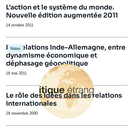
Image
L'action et le système du monde.
de
Nouvelle édition augmentée 2011
couverture
de
la
Date
14 octobre 2011
publication
de
publication
Les relations Inde-Allemagne, entre
Notes
dynamisme économique et
déphasage géopolitique
Image
principale
Date
18 mai 2011
de
publication
Le rôle des idées dans les relations
internationales
Date
29 novembre 2000
de
publication