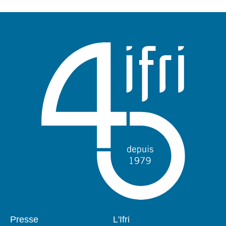
Pied
Presse
Navigation
L'Ifri