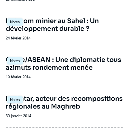
de
publication
Le boom minier au Sahel : Un
Notes
développement durable ?
Date
24 février 2014
de
publication
Chine/ASEAN : Une diplomatie tous
Notes
azimuts rondement menée
Date
19 février 2014
de
publication
Le Qatar, acteur des recompositions
Notes
régionales au Maghreb
Date
30 janvier 2014
de
publication