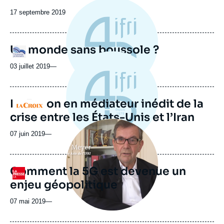
Date
17 septembre 2019
de
publication
Un monde sans boussole ?
Logo
03 juillet 2019
—
Le Japon en médiateur inédit de la
Logo
crise entre les États-Unis et l’Iran
Image
principale
07 juin 2019
—
médiatique
Comment la 5G est devenue un
Logo
enjeu géopolitique
07 mai 2019
—