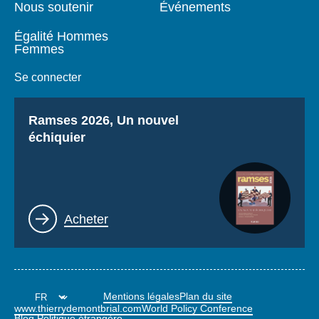
Nous soutenir
Événements
Égalité Hommes
Femmes
Se connecter
Titre
Ramses 2026, Un nouvel
échiquier
Lien
Acheter
Mentions légales
Plan du site
www.thierrydemontbrial.com
World Policy Conference
Blog Politique étrangère