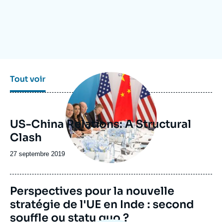
Se connecter
Nous soutenir
Image
Tout voir
principale
US-China Relations: A Structural
Clash
Date
27 septembre 2019
de
publication
Perspectives pour la nouvelle
stratégie de l'UE en Inde : second
souffle ou statu quo ?