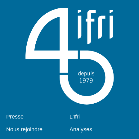
Pied
Presse
Navigation
L'Ifri
de
principale
page
Nous rejoindre
Analyses