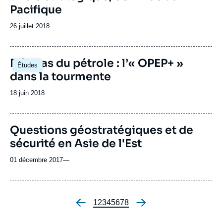
de
Pacifique
couverture
de
la
Date
26 juillet 2018
publication
de
publication
Image
Prix bas du pétrole : l’« OPEP+ »
Études
principale
dans la tourmente
Date
18 juin 2018
de
publication
Questions géostratégiques et de
sécurité en Asie de l'Est
01 décembre 2017
—
Page
1
Page
2
Page
3
Page
4
Page
5
Page
6
Page
7
Page
8
Pagination