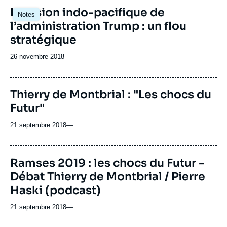
La vision indo-pacifique de
Notes
l’administration Trump : un flou
stratégique
Date
26 novembre 2018
de
publication
Thierry de Montbrial : "Les chocs du
Futur"
21 septembre 2018
—
Ramses 2019 : les chocs du Futur -
Débat Thierry de Montbrial / Pierre
Haski (podcast)
21 septembre 2018
—