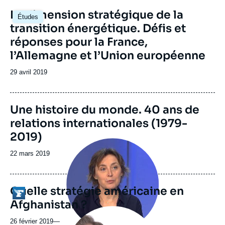
Image
La dimension stratégique de la
Études
principale
transition énergétique. Défis et
réponses pour la France,
l’Allemagne et l’Union européenne
Date
29 avril 2019
de
publication
Une histoire du monde. 40 ans de
relations internationales (1979-
2019)
Image
principale
Date
22 mars 2019
médiatique
de
publication
Quelle stratégie américaine en
Logo
Afghanistan ?
Image
principale
26 février 2019
—