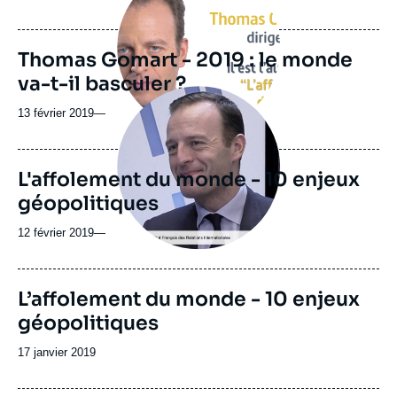
médiatique
Thomas Gomart - 2019 : le monde
va-t-il basculer ?
Image
principale
13 février 2019
—
médiatique
L'affolement du monde - 10 enjeux
géopolitiques
12 février 2019
—
Image
L’affolement du monde - 10 enjeux
de
géopolitiques
couverture
de
la
Date
17 janvier 2019
publication
de
publication