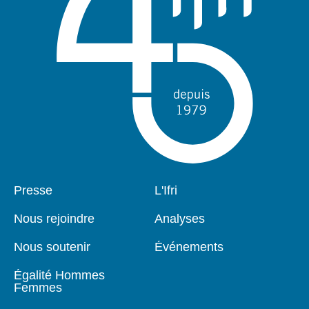
Pied
Presse
Navigation
L'Ifri
de
principale
page
Nous rejoindre
Analyses
Nous soutenir
Événements
Égalité Hommes
Femmes