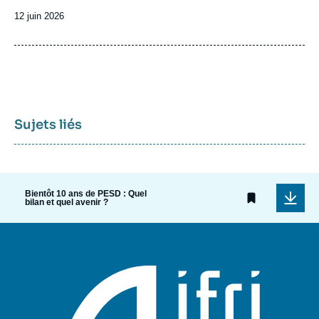
Date
12 juin 2026
de
publication
Sujets liés
Bientôt 10 ans de PESD : Quel
bilan et quel avenir ?