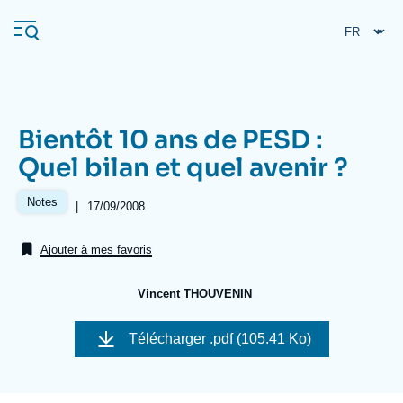
Aller
Panneau de gestion des cookies
au
contenu
principal
Bientôt 10 ans de PESD :
Navigation
Quel bilan et quel avenir ?
principale
L'Ifri
Notes
|
Date
17/09/2008
de
publication
Ajouter à mes favoris
Analyses
À propos de l'Ifri
Recherches fréquentes
Vincent THOUVENIN
Événements
L'Ifri en bref
Proche-Orient
Télécharger
.pdf (105.41 Ko)