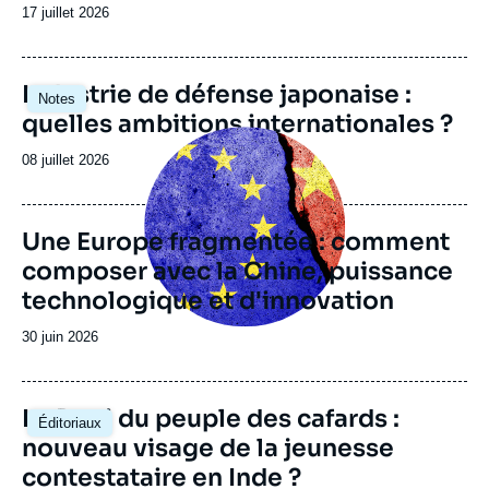
Vincent THOUVENIN, « Bientôt 10 ans de
Date
17 juillet 2026
PESD : Quel bilan et quel avenir ? », Notes,
de
Ifri, 17 septembre 2008.
publication
Copier
Image
Industrie de défense japonaise :
Notes
principale
quelles ambitions internationales ?
Image
principale
Date
08 juillet 2026
de
publication
Une Europe fragmentée : comment
composer avec la Chine, puissance
technologique et d'innovation
Date
30 juin 2026
de
publication
Image
Le Parti du peuple des cafards :
Éditoriaux
principale
nouveau visage de la jeunesse
contestataire en Inde ?