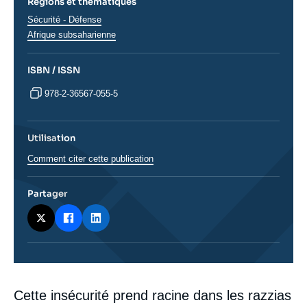
Régions et thématiques
Thématiques
Sécurité - Défense
analyses
Régions
Afrique subsaharienne
ISBN / ISSN
978-2-36567-055-5
Utilisation
Comment citer cette publication
Partager
Corps
Cette insécurité prend racine dans les razzias
analyses