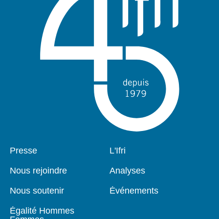
Pied
Presse
Navigation
L'Ifri
de
principale
page
Nous rejoindre
Analyses
Nous soutenir
Événements
Égalité Hommes