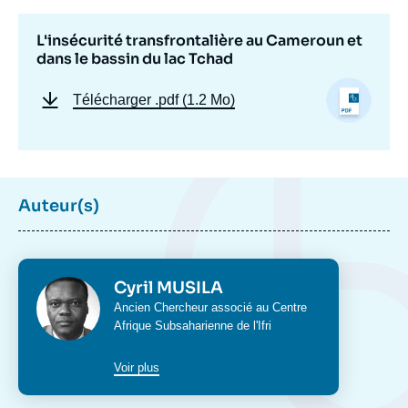
L'insécurité transfrontalière au Cameroun et
dans le bassin du lac Tchad
Télécharger
.pdf (1.2 Mo)
Auteur(s)
Photo
Cyril MUSILA
Intitulé
Ancien Chercheur associé au Centre
du
Afrique Subsaharienne de l'Ifri
poste
Voir plus