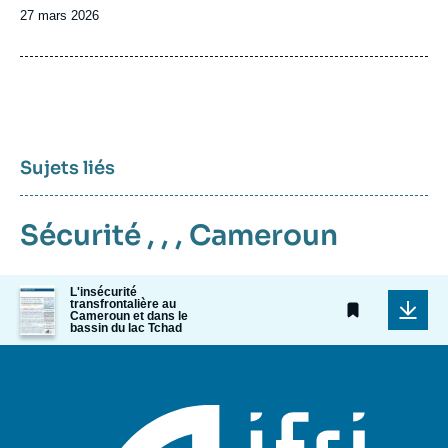
Date
27 mars 2026
de
publication
Sujets liés
Sécurité
, , ,
Cameroun
Image
L'insécurité
transfrontalière au
de
Cameroun et dans le
couverture
bassin du lac Tchad
de
la
publication