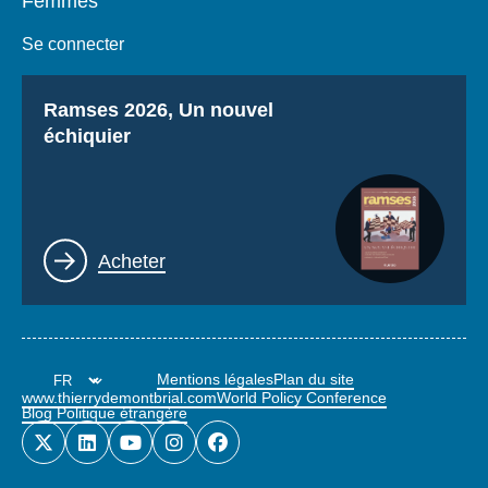
Femmes
Se connecter
Titre
Ramses 2026, Un nouvel
échiquier
Lien
Acheter
Mentions légales
Plan du site
www.thierrydemontbrial.com
World Policy Conference
Blog Politique étrangère