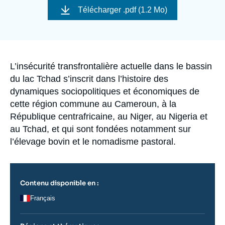
Se connecter
de
Télécharger
.pdf (1.2 Mo)
couverture
de
Nous soutenir
la
publication
Accroche
L’insécurité transfrontalière actuelle dans le bassin
du lac Tchad s’inscrit dans l’histoire des
dynamiques sociopolitiques et économiques de
cette région commune au Cameroun, à la
République centrafricaine, au Niger, au Nigeria et
au Tchad, et qui sont fondées notamment sur
l’élevage bovin et le nomadisme pastoral.
Contenu disponible en :
Français