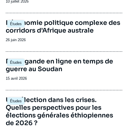
Date
10 juillet 2026
subsaharienne.
de
publication
Image
L’économie politique complexe des
Études
principale
corridors d’Afrique australe
Date
26 juin 2026
de
publication
Image
Propagande en ligne en temps de
Études
principale
guerre au Soudan
Date
15 avril 2026
de
publication
Image
Une élection dans les crises.
Études
principale
Quelles perspectives pour les
élections générales éthiopiennes
de 2026 ?