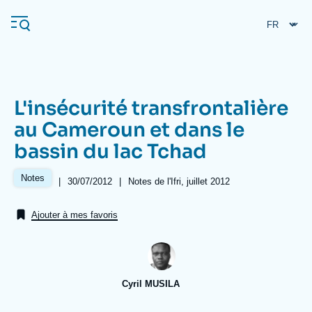
Aller
Panneau de gestion des cookies
au
contenu
principal
L'insécurité transfrontalière
Navigation
au Cameroun et dans le
principale
bassin du lac Tchad
L'Ifri
Notes
|
Date
30/07/2012
|
Références
Notes de l'Ifri, juillet 2012
de
Analyses
publication
Ajouter à mes favoris
À propos de l'Ifri
Recherches fréquentes
Événements
L'Ifri en bref
Proche-Orient
Cyril MUSILA
Image