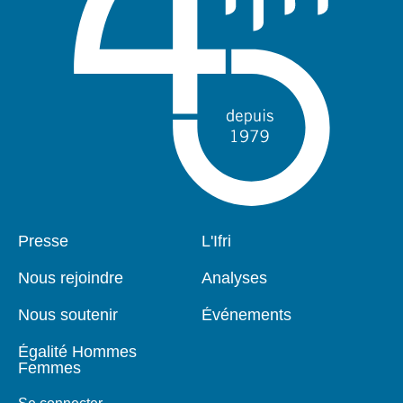
Pied
Presse
Navigation
L'Ifri
de
principale
page
Nous rejoindre
Analyses
Nous soutenir
Événements
Égalité Hommes
Femmes