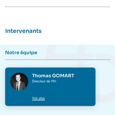
Intervenants
Notre équipe
Photo
Thomas GOMART
Intitulé
Directeur de l'Ifri
du
poste
Voir plus