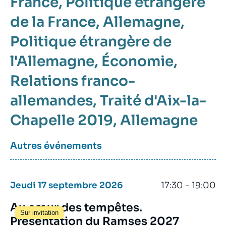
France
Politique étrangère
de la France
Allemagne
Politique étrangère de
l'Allemagne
Économie
Relations franco-
allemandes
Traité d'Aix-la-
Chapelle 2019
Allemagne
Autres événements
Jeudi 17 septembre 2026
17:30 - 19:00
Au cœur des tempêtes.
Sur invitation
Présentation du Ramses 2027