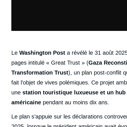
body
Le
Washington Post
a révélé le 31 août 202
pages intitulé « Great Trust » (
Gaza Reconsti
Transformation Trust
), un plan post-conflit 
fait l’objet de vives polémiques. Ce projet am
une
station touristique luxueuse et un hub
américaine
pendant au moins dix ans.
Le plan s’appuie sur les déclarations controv
2025, lorsque le président américain avait évo