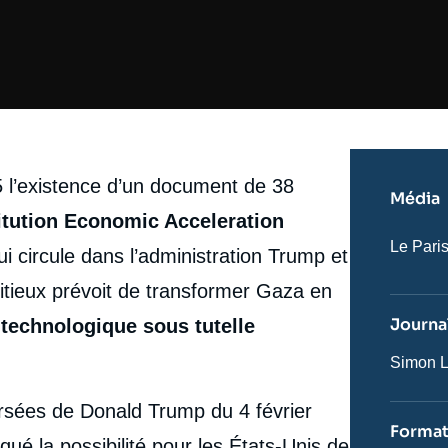
5 l’existence d’un document de 38
Média
tution Economic Acceleration
Nom
Le Pari
qui circule dans l’administration Trump et
du
journal,
bitieux prévoit de transformer Gaza en
revue
ou
Journal
 technologique sous tutelle
émissio
Journali
Simon L
ersées de Donald Trump du 4 février
Forma
qué la possibilité pour les États-Unis de