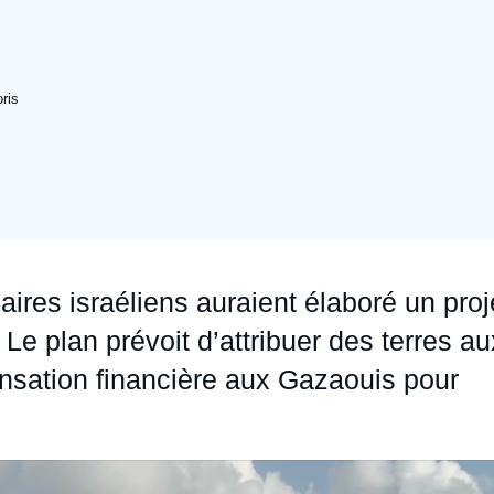
Ramses
Europe
R
S
Politique étrangère
Russie - Eurasie
D
T
ris
Podcast
Afrique du Nord et Moyen-Orient
aires israéliens auraient élaboré un proj
Le plan prévoit d’attribuer des terres au
nsation financière aux Gazaouis pour