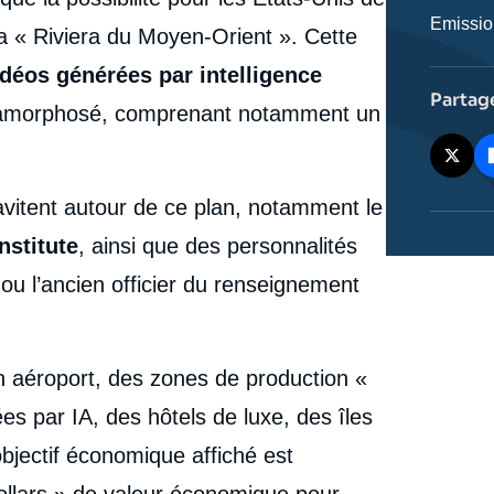
Catégor
Emissi
la « Riviera du Moyen-Orient ». Cette
journali
déos générées par intelligence
Partag
tamorphosé, comprenant notamment un
ravitent autour de ce plan, notamment le
nstitute
, ainsi que des personnalités
u l’ancien officier du renseignement
n aéroport, des zones de production «
tées par IA, des hôtels de luxe, des îles
objectif économique affiché est