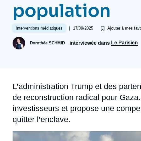
Jeudi 17 septembre 2026 17:30
population
Partenariats et réseaux
Intelligence artificielle
Nous soutenir en tant que professionnel
Guerre en Ukraine
|
17/09/2025
Interventions médiatiques
Ajouter à mes favo
OTAN
Le Parisien
interviewée dans
Dorothée SCHMID
Accroche
L’administration Trump et des parten
de reconstruction radical pour Gaza. 
investisseurs et propose une compe
quitter l’enclave.
Image
principale