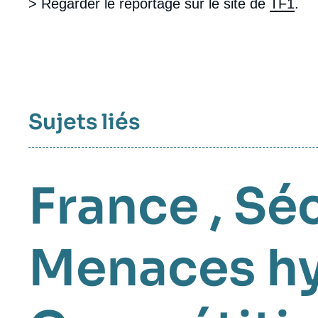
> Regarder le reportage sur le site de
TF1
.
Sujets liés
France
,
Séc
Menaces hy