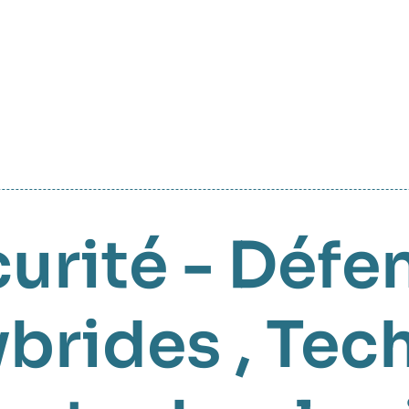
urité - Défe
brides
,
Tec