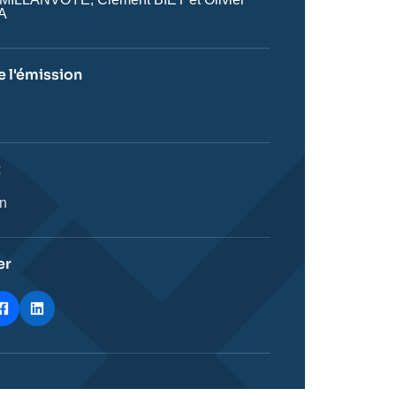
A
 l'émission
on
t
ie
on
stique
er