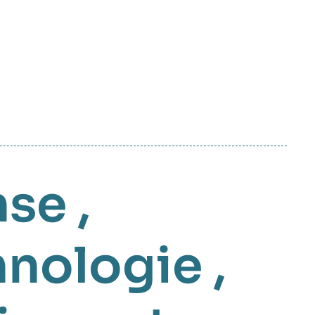
nse
,
hnologie
,