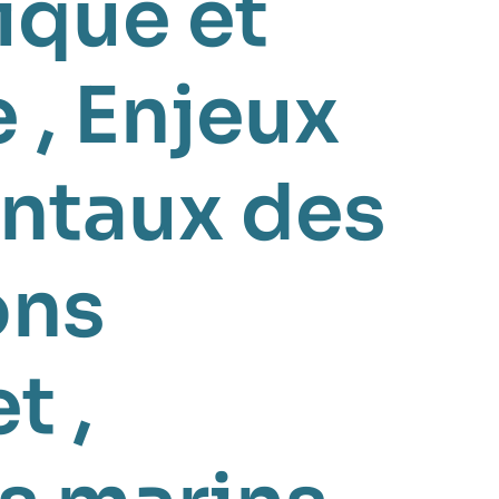
ique et
e
,
Enjeux
ntaux des
ons
et
,