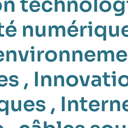
n technolog
té numériqu
 environneme
es
,
Innovati
ques
,
Intern