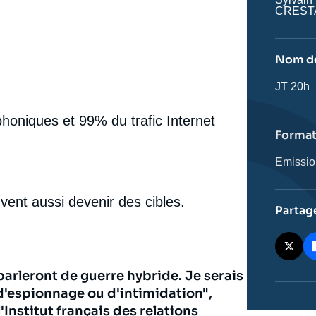
CREST
Nom de
Nom
JT 20h
de
l'émissi
oniques et 99% du trafic Internet
Forma
Catégor
Emissi
journali
vent aussi devenir des cibles.
Partag
parleront de guerre hybride. Je serais
 d'espionnage ou d'intimidation",
'Institut français des relations