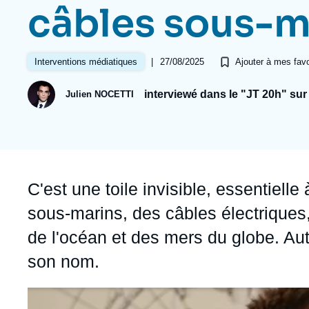
Jeudi 17 septembre 2026 17:30
câbles sous-m
Partenariats et réseaux
Intelligence artificielle
Nous soutenir en tant que professionnel
Guerre en Ukraine
|
27/08/2025
Interventions médiatiques
Ajouter à mes favo
OTAN
interviewé dans le "JT 20h" sur
Julien NOCETTI
Accroche
C'est une toile invisible, essentiell
sous-marins, des câbles électriques
de l'océan et des mers du globe. Auta
son nom.
Image
principale