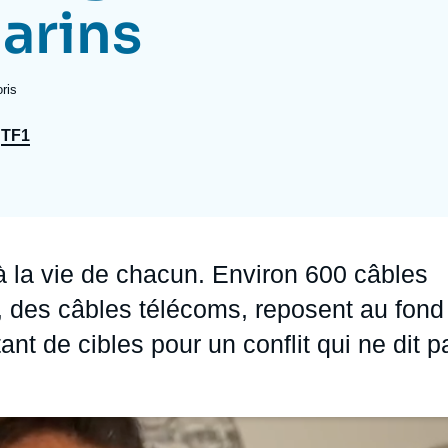
arins
Ramses
Europe
R
S
Politique étrangère
Russie - Eurasie
D
T
ris
Podcast
Afrique du Nord et Moyen-Orient
TF1
e à la vie de chacun. Environ 600 câbles
, des câbles télécoms, reposent au fond
nt de cibles pour un conflit qui ne dit p