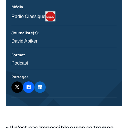
Média
Logo
Nom
Radio Classique
du
journal,
revue
Journaliste(s):
ou
émission
Journaliste
David Abiker
Format
Catégorie
Podcast
journalistique
Partager
« Il n’est pas impossible qu’on se trompe