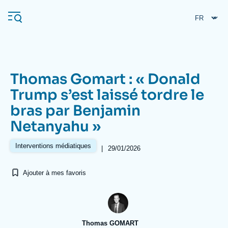
Aller
Panneau de gestion des cookies
au
contenu
principal
Thomas Gomart : « Donald
Navigation
Trump s’est laissé tordre le
principale
bras par Benjamin
L'Ifri
Netanyahu »
Analyses
Interventions médiatiques
|
29/01/2026
À propos de l'Ifri
Recherches fréquentes
Ajouter à mes favoris
Événements
L'Ifri en bref
Proche-Orient
Thomas GOMART