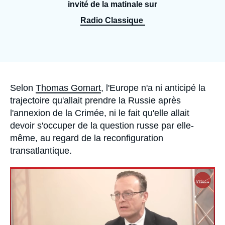
Se connecter
invité de la matinale sur
Radio Classique
Nous soutenir
Accroche
Selon
Thomas Gomart
, l'Europe n'a ni anticipé la
trajectoire qu'allait prendre la Russie après
l'annexion de la Crimée, ni le fait qu'elle allait
devoir s'occuper de la question russe par elle-
même, au regard de la reconfiguration
transatlantique.
Image
principale
médiatique