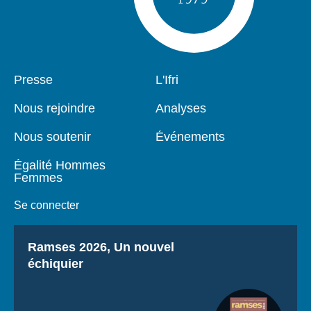
Pied
Presse
Navigation
L'Ifri
de
principale
page
Nous rejoindre
Analyses
Nous soutenir
Événements
Égalité Hommes
Femmes
Se connecter
Titre
Ramses 2026, Un nouvel
échiquier