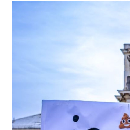
Image
principale
médiatique