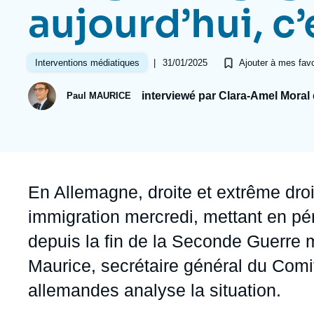
Jeudi 17 septembre 2026 17:30
aujourd’hui, c’
Partenariats et réseaux
Intelligence artificielle
Nous soutenir en tant que professionnel
Guerre en Ukraine
|
31/01/2025
Interventions médiatiques
Ajouter à mes favo
OTAN
interviewé par Clara-Amel Moral
Paul MAURICE
Accroche
En Allemagne, droite et extrême droi
immigration mercredi, mettant en pér
depuis la fin de la Seconde Guerre 
Maurice
, secrétaire général du
Comit
allemandes
analyse la situation.