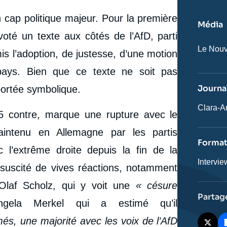
n cap politique majeur. Pour la première
Média
oté un texte aux côtés de l’AfD, parti
Nom
Le Nouv
mis l’adoption, de justesse, d’une motion
du
journal,
u pays. Bien que ce texte ne soit pas
revue
ou
Journal
 portée symbolique.
émissio
Journali
Clara-A
45 contre, marque une rupture avec le
maintenu en Allemagne par les partis
Forma
 l’extrême droite depuis la fin de la
Catégor
Intervie
suscité de vives réactions, notamment
journali
 Olaf Scholz, qui y voit une
« césure
Partag
ngela Merkel qui a estimé qu’il
més, une majorité avec les voix de l’AfD