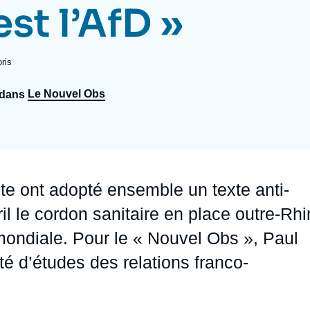
est l’AfD »
Ramses
Europe
R
S
Politique étrangère
Russie - Eurasie
D
T
ris
Podcast
Afrique du Nord et Moyen-Orient
Le Nouvel Obs
 dans
te ont adopté ensemble un texte anti-
il le cordon sanitaire en place outre-Rhi
mondiale. Pour le « Nouvel Obs »,
Paul
é d’études des relations franco-