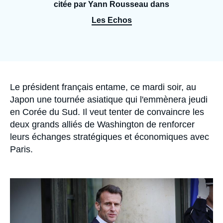
Se connecter
citée par Yann Rousseau dans
Les Echos
Nous soutenir
Accroche
Le président français entame, ce mardi soir, au
Japon une tournée asiatique qui l'emmènera jeudi
en Corée du Sud. Il veut tenter de convaincre les
deux grands alliés de Washington de renforcer
leurs échanges stratégiques et économiques avec
Paris.
Image
principale
médiatique