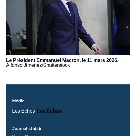
Le Président Emmanuel Macron, le 11 mars 2026.
Alfonso Jimenez/Shutterstock
Média
Logo
Nom
Les Echos
du
journal,
revue
Journaliste(s):
ou
émission