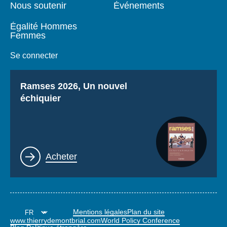
Nous soutenir
Événements
Égalité Hommes
Femmes
Se connecter
Titre
Ramses 2026, Un nouvel
échiquier
Lien
Acheter
Mentions légales
Plan du site
www.thierrydemontbrial.com
World Policy Conference