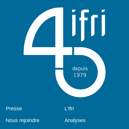
Pied
Presse
Navigation
L'Ifri
de
principale
page
Nous rejoindre
Analyses