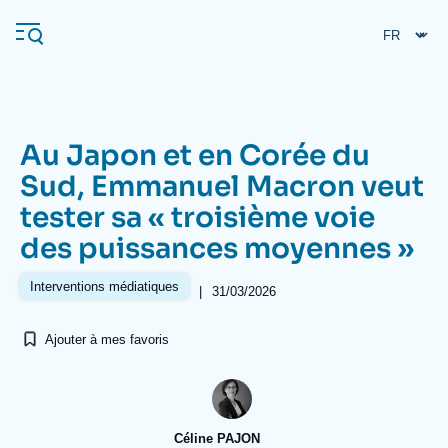
Aller
Panneau de gestion des cookies
au
contenu
principal
Au Japon et en Corée du
Navigation
Sud, Emmanuel Macron veut
principale
tester sa « troisième voie
L'Ifri
des puissances moyennes »
Analyses
Interventions médiatiques
|
31/03/2026
À propos de l'Ifri
Recherches fréquentes
Ajouter à mes favoris
Événements
L'Ifri en bref
Proche-Orient
Céline PAJON