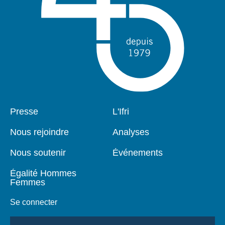
Pied
Presse
Navigation
L'Ifri
de
principale
page
Nous rejoindre
Analyses
Nous soutenir
Événements
Égalité Hommes
Femmes
Se connecter