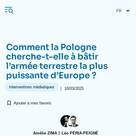
Aller
Panneau de gestion des cookies
au
contenu
principal
Comment la Pologne
Navigation
cherche-t-elle à bâtir
principale
l’armée terrestre la plus
L'Ifri
puissante d’Europe ?
Analyses
Interventions médiatiques
|
10/03/2025
À propos de l'Ifri
Recherches fréquentes
Ajouter à mes favoris
Événements
L'Ifri en bref
Proche-Orient
Amélie ZIMA
Léo PÉRIA-PEIGNÉ