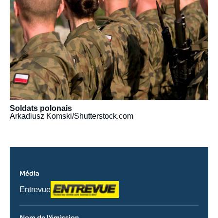
Soldats polonais
Arkadiusz Komski/Shutterstock.com
Média
Logo
Nom
Entrevue
du
journal,
revue
Nom de l'émission