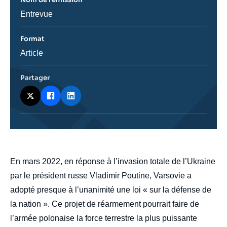
ou
émission
Nom
Entrevue
de
l'émission
Format
Catégorie
Article
journalistique
Partager
body
En mars 2022, en réponse à l’invasion totale de l’Ukraine
par le président russe Vladimir Poutine, Varsovie a
adopté presque à l’unanimité une loi « sur la défense de
la nation ». Ce projet de réarmement pourrait faire de
l’armée polonaise la force terrestre la plus puissante