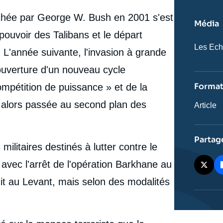
nchée par George W. Bush en 2001 s'est
Média
pouvoir des Talibans et le départ
Nom
Les Ec
 L'année suivante, l'invasion à grande
du
journal,
'ouverture d'un nouveau cycle
revue
ou
Forma
compétition de puissance » et de la
émissio
t alors passée au second plan des
Catégor
Article
journali
Partag
ilitaires destinés à lutter contre le
avec l'arrêt de l'opération Barkhane au
it au Levant, mais selon des modalités