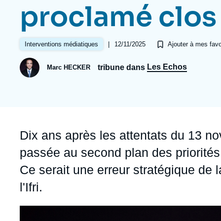
Jeudi 17 septembre 2026 17:30
proclamé clos
Partenariats et réseaux
Intelligence artificielle
Nous soutenir en tant que professionnel
Guerre en Ukraine
|
12/11/2025
Interventions médiatiques
Ajouter à mes favo
OTAN
Les Echos
tribune dans
Marc HECKER
Accroche
Dix ans après les attentats du 13 n
passée au second plan des priorités f
Ce serait une erreur stratégique de 
l'Ifri.
Image
principale