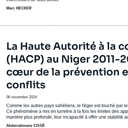
Marc HECKER
La Haute Autorité à la c
(HACP) au Niger 2011-20
cœur de la prévention e
conflits
Date
06 novembre 2024
de
Accroche
Comme les autres pays sahéliens, le Niger est touché par l
publication
Ce phénomène a mis en lumière à la fois les limites des app
manière plus profonde, leur incapacité à offrir une stabilité a
D’une certaine manière ces « insurrections djihadisées » s’i
Abderrahmane CISSÉ