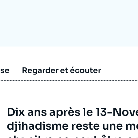
Ramses
Europe
R
S
Politique étrangère
Russie - Eurasie
D
T
Podcast
Afrique du Nord et Moyen-Orient
sse
Regarder et écouter
Dix ans après le 13-Nov
djihadisme reste une m