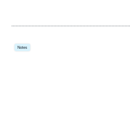
Image
principale
Notes