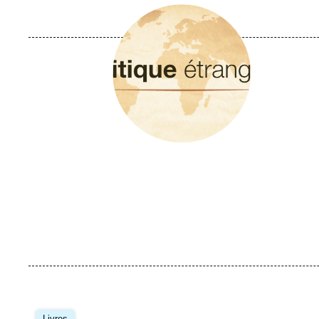
Image
principale
Image
principale
Livres