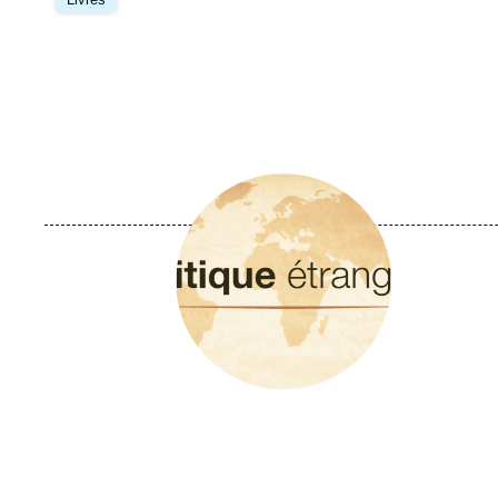
Image
principale