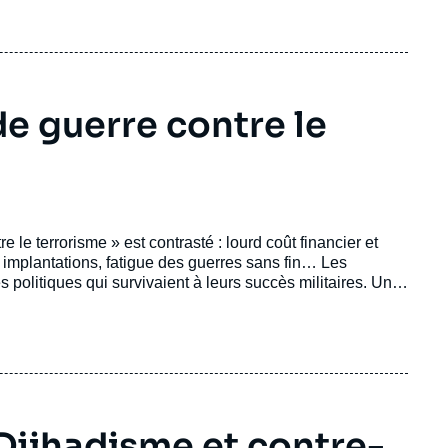
 de guerre contre le
 le terrorisme » est contrasté : lourd coût financier et
 implantations, fatigue des guerres sans fin… Les
 politiques qui survivaient à leurs succès militaires. Une
ttre le terrorisme à sa juste place : un problème
 Djihadisme et contre-