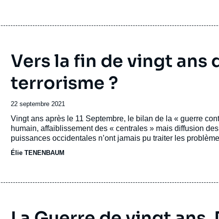
prennent les armes contre les États centraux.
Vers la fin de vingt ans
terrorisme ?
Date
22 septembre 2021
de
Accroche
Vingt ans après le 11 Septembre, le bilan de la « guerre contre
publication
humain, affaiblissement des « centrales » mais diffusion des
puissances occidentales n’ont jamais pu traiter les problèmes
nouvelle hiérarchie des défis sécuritaires semble devoir reme
Élie TENENBAUM
stratégique parmi de nombreux autres.
La Guerre de vingt ans.