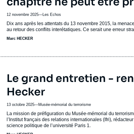
chapitre ne peut être p
12 novembre 2025
—
Nom
Les Echos
du
Accroche
Dix ans après les attentats du 13 novembre 2015, la menace 
journal,
au retour des conflits interétatiques. Ce serait une erreur st
revue
Marc HECKER
ou
émission
Le grand entretien - re
Hecker
13 octobre 2025
—
Nom
Musée-mémorial du terrorisme
du
Accroche
La mission de préfiguration du Musée-mémorial du terrorism
journal,
l’Institut français des relations internationales (Ifri), rédacteu
revue
science politique de l’université Paris 1.
ou