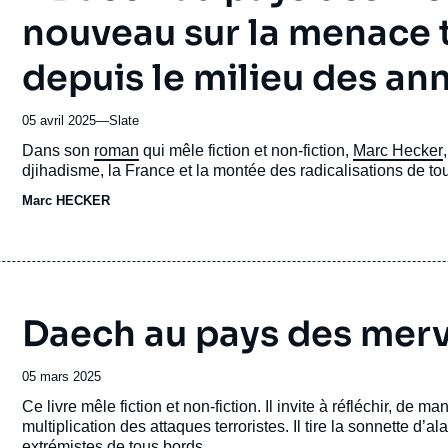
nouveau sur la menace t
depuis le milieu des an
05 avril 2025
—
Nom
Slate
du
Accroche
Dans son
roman
qui mêle fiction et non-fiction,
Marc Hecker
journal,
djihadisme, la France et la montée des radicalisations de t
revue
Marc HECKER
ou
émission
Daech au pays des merv
Date
05 mars 2025
de
Accroche
Ce livre mêle fiction et non-fiction. Il invite à réfléchir, de 
publication
multiplication des attaques terroristes. Il tire la sonnette d’a
extrémistes de tous bords.