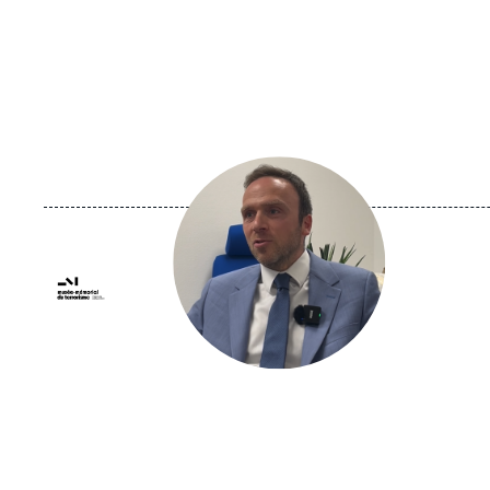
Image
principale
médiatique
Logo