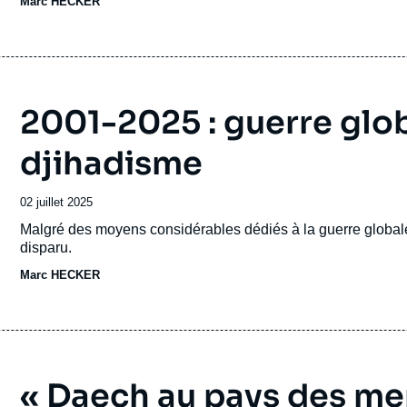
Marc HECKER
émission
2001-2025 : guerre glob
djihadisme
Date
02 juillet 2025
de
Accroche
Malgré des moyens considérables dédiés à la guerre globale 
publication
disparu.
Marc HECKER
« Daech au pays des mer