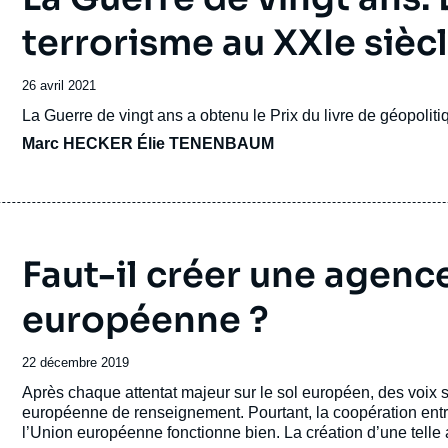
terrorisme au XXIe sièc
Date
26 avril 2021
de
Accroche
La Guerre de vingt ans
a obtenu le Prix du livre de géopoliti
publication
Marc HECKER
Élie TENENBAUM
Faut-il créer une agen
européenne ?
Date
22 décembre 2019
de
Accroche
Après chaque attentat majeur sur le sol européen, des voix
publication
européenne de renseignement. Pourtant, la coopération en
l’Union européenne fonctionne bien. La création d’une telle