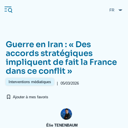
Aller
Panneau de gestion des cookies
au
contenu
principal
Guerre en Iran : « Des
Navigation
accords stratégiques
principale
impliquent de fait la France
L'Ifri
dans ce conflit »
Analyses
Interventions médiatiques
|
05/03/2026
À propos de l'Ifri
Recherches fréquentes
Ajouter à mes favoris
Événements
L'Ifri en bref
Proche-Orient
Élie TENENBAUM