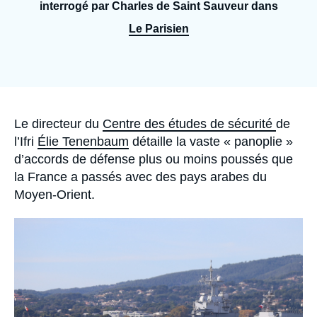
Se connecter
interrogé par Charles de Saint Sauveur dans
Le Parisien
Nous soutenir
Accroche
Le directeur du
Centre des études de sécurité
de
l’Ifri
Élie Tenenbaum
détaille la vaste « panoplie »
d’accords de défense plus ou moins poussés que
la France a passés avec des pays arabes du
Moyen-Orient.
Image
principale
médiatique