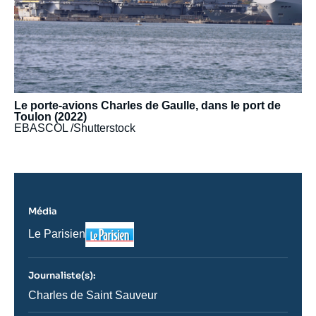
Le porte-avions Charles de Gaulle, dans le port de
Toulon (2022)
EBASCOL /Shutterstock
Média
Logo
Nom
Le Parisien
du
journal,
revue
Journaliste(s):
ou
émission
Journaliste
Charles de Saint Sauveur