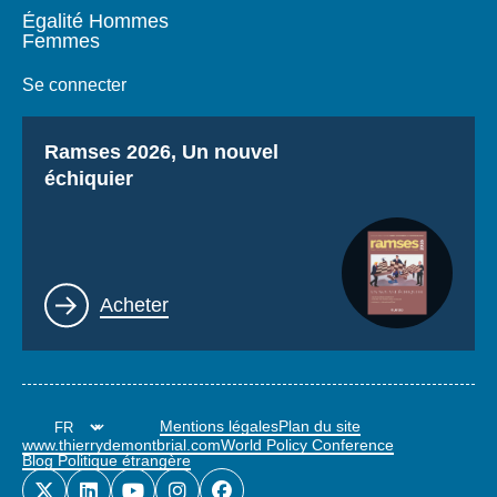
Égalité Hommes
Femmes
Se connecter
Titre
Ramses 2026, Un nouvel
échiquier
Lien
Acheter
Mentions légales
Plan du site
www.thierrydemontbrial.com
World Policy Conference
Blog Politique étrangère