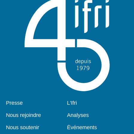
Pied
Presse
Navigation
L'Ifri
de
principale
page
Nous rejoindre
Analyses
Nous soutenir
Événements