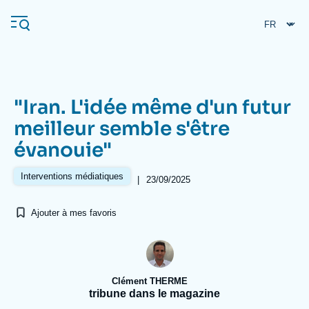
Aller
Panneau de gestion des cookies
au
contenu
principal
"Iran. L'idée même d'un futur
Navigation
meilleur semble s'être
principale
évanouie"
L'Ifri
Interventions médiatiques
|
23/09/2025
Analyses
Ajouter à mes favoris
À propos de l'Ifri
Recherches fréquentes
Événements
L'Ifri en bref
Proche-Orient
Clément THERME
tribune dans le magazine