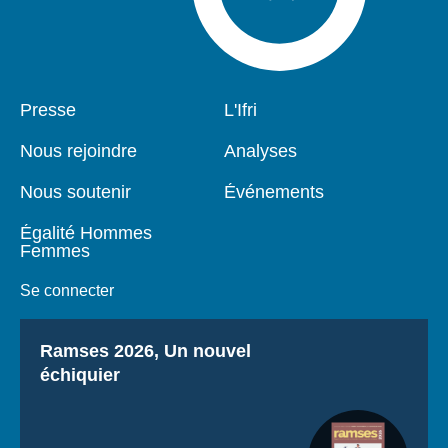
Pied
Presse
Navigation
L'Ifri
de
principale
page
Nous rejoindre
Analyses
Nous soutenir
Événements
Égalité Hommes
Femmes
Se connecter
Titre
Ramses 2026, Un nouvel
échiquier