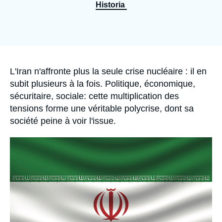
Se connecter
Historia
Nous soutenir
Accroche
L'Iran n'affronte plus la seule crise nucléaire : il en
subit plusieurs à la fois. Politique, économique,
sécuritaire, sociale: cette multiplication des
tensions forme une véritable polycrise, dont sa
société peine à voir l'issue.
Image
principale
médiatique