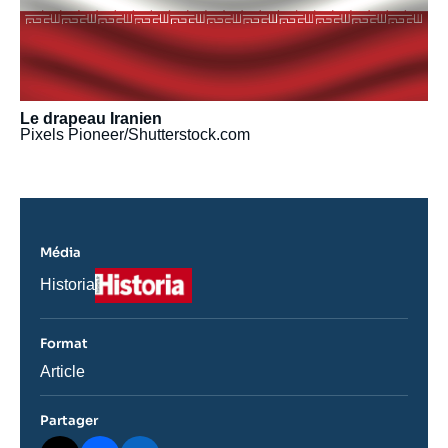
Le drapeau Iranien
Pixels Pioneer/Shutterstock.com
Média
Logo
Nom
Historia
du
journal,
revue
Format
ou
émission
Catégorie
Article
journalistique
Partager