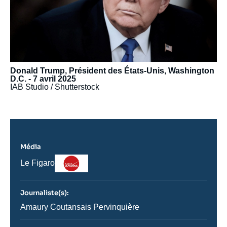
Donald Trump, Président des États-Unis, Washington
D.C. - 7 avril 2025
IAB Studio / Shutterstock
Média
Logo
Nom
Le Figaro
du
journal,
revue
Journaliste(s):
ou
émission
Journaliste
Amaury Coutansais Pervinquière