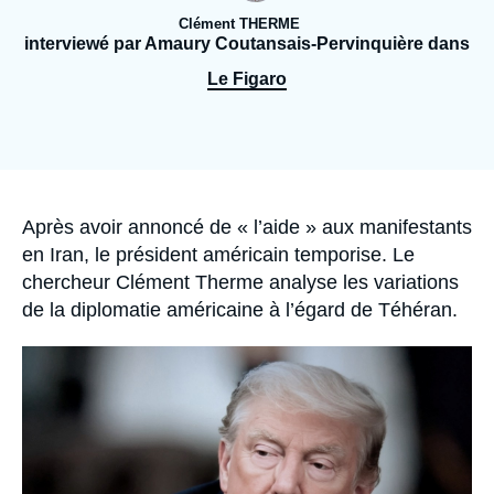
Se connecter
Clément THERME
interviewé par Amaury Coutansais-Pervinquière dans
Nous soutenir
Le Figaro
Accroche
Après avoir annoncé de « l’aide » aux manifestants
en Iran, le président américain temporise. Le
chercheur Clément Therme analyse les variations
de la diplomatie américaine à l’égard de Téhéran.
Image
principale
médiatique