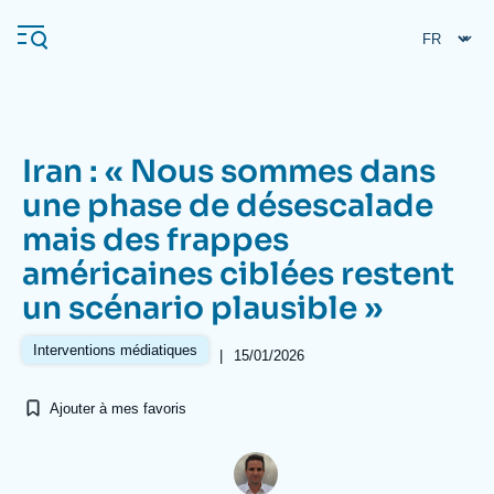
Aller
Panneau de gestion des cookies
au
contenu
principal
Iran : « Nous sommes dans
Navigation
une phase de désescalade
principale
mais des frappes
L'Ifri
américaines ciblées restent
un scénario plausible »
Analyses
À propos de l'Ifri
Recherches fréquentes
Interventions médiatiques
|
15/01/2026
Événements
L'Ifri en bref
Proche-Orient
Ajouter à mes favoris