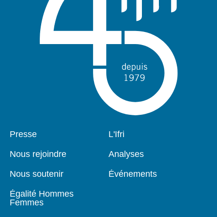
Pied
Presse
Navigation
L'Ifri
de
principale
page
Nous rejoindre
Analyses
Nous soutenir
Événements
Égalité Hommes
Femmes