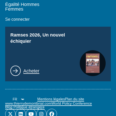
Égalité Hommes
Femmes
Se connecter
Titre
Ramses 2026, Un nouvel
échiquier
Lien
Acheter
Mentions légales
Plan du site
www.thierrydemontbrial.com
World Policy Conference
Blog Politique étrangère