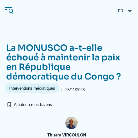
Aller
Panneau de gestion des cookies
au
contenu
principal
La MONUSCO a-t-elle
Navigation
échoué à maintenir la paix
principale
en République
L'Ifri
démocratique du Congo ?
Analyses
Interventions médiatiques
|
25/11/2023
À propos de l'Ifri
Recherches fréquentes
Ajouter à mes favoris
Événements
L'Ifri en bref
Proche-Orient
Thierry VIRCOULON