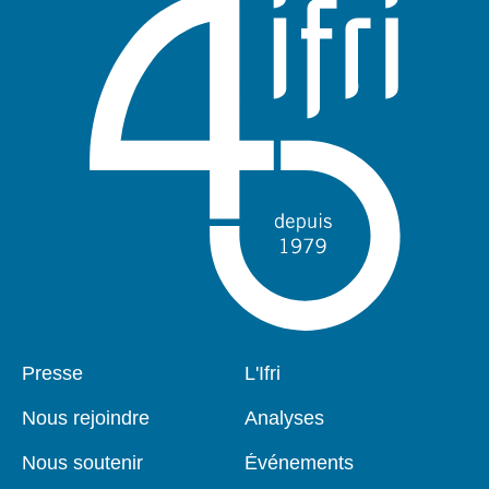
Pied
Presse
Navigation
L'Ifri
de
principale
page
Nous rejoindre
Analyses
Nous soutenir
Événements