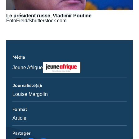
Le président russe, Vladimir Poutine
FotoField/Shutterstock.com
Média
Logo
Nom
Jeune Afrique
du
journal,
revue
Journaliste(s):
ou
émission
Journaliste
Louise Margolin
Format
Catégorie
Article
journalistique
Partager