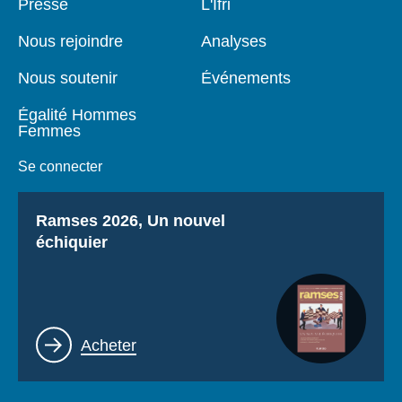
Pied
Presse
Navigation
L'Ifri
de
principale
page
Nous rejoindre
Analyses
Nous soutenir
Événements
Égalité Hommes
Femmes
Se connecter
Titre
Ramses 2026, Un nouvel
échiquier
Lien
Acheter