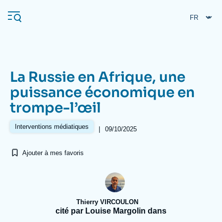
Aller
Panneau de gestion des cookies
au
contenu
principal
La Russie en Afrique, une
Navigation
puissance économique en
principale
trompe-l’œil
L'Ifri
Interventions médiatiques
|
09/10/2025
Analyses
Ajouter à mes favoris
À propos de l'Ifri
Recherches fréquentes
Événements
L'Ifri en bref
Proche-Orient
Thierry VIRCOULON
cité par Louise Margolin dans