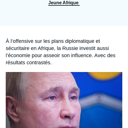
Se connecter
Jeune Afrique
Nous soutenir
Accroche
À l’offensive sur les plans diplomatique et
sécuritaire en Afrique, la Russie investit aussi
l’économie pour asseoir son influence. Avec des
résultats contrastés.
Image
principale
médiatique