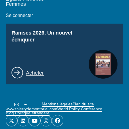
Femmes
Se connecter
Titre
Ramses 2026, Un nouvel
échiquier
Lien
Acheter
Mentions légales
Plan du site
www.thierrydemontbrial.com
World Policy Conference
Blog Politique étrangère