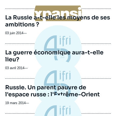
médiatique
publication
de
publication
La Russie a-t-elle les moyens de ses
ambitions ?
03 juin 2014
—
La guerre économique aura-t-elle
lieu?
03 avril 2014
—
Russie. Un parent pauvre de
l'espace russe : l'Extrême-Orient
19 mars 2014
—