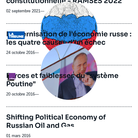
constitutionnelle - RAMSES 2022
Image
principale
02 septembre 2021
—
médiatique
Modernisation de l'économie russe :
Logo
les quatre causes d'un échec
Image
principale
24 octobre 2016
—
médiatique
Forces et faiblesses du "système
Logo
Poutine"
20 octobre 2016
—
Image
Shifting Political Economy of
de
Russian Oil and Gas
couverture
Image
de
principale
la
Date
01 mars 2016