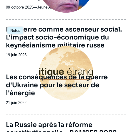
09 octobre 2025
—
Nom
Jeune Afrique
du
journal,
revue
Image
La guerre comme ascenseur social.
Notes
ou
principale
L'impact socio-économique du
émission
keynésianisme militaire russe
Image
principale
Date
19 juin 2025
de
publication
Les conséquences de la guerre
d'Ukraine pour le secteur de
l'énergie
Date
21 juin 2022
de
publication
La Russie après la réforme