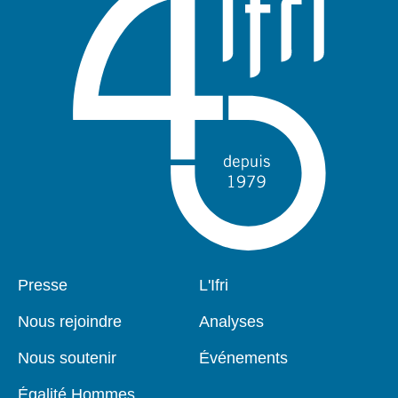
Pied
Presse
Navigation
L'Ifri
de
principale
page
Nous rejoindre
Analyses
Nous soutenir
Événements
Égalité Hommes