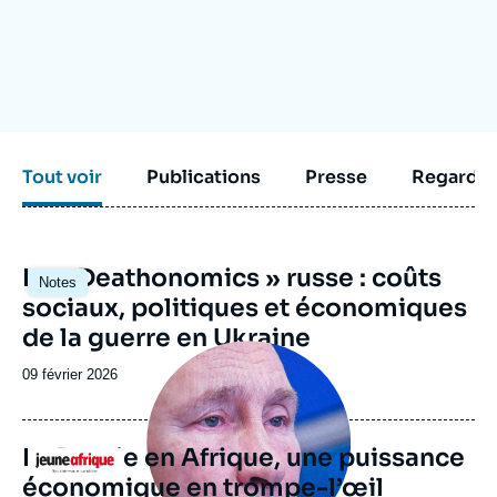
Se connecter
Nous soutenir
Tout voir
Publications
Presse
Regarder
Image
La « Deathonomics » russe : coûts
Notes
principale
sociaux, politiques et économiques
de la guerre en Ukraine
Image
principale
Date
09 février 2026
médiatique
de
publication
La Russie en Afrique, une puissance
Logo
économique en trompe-l’œil