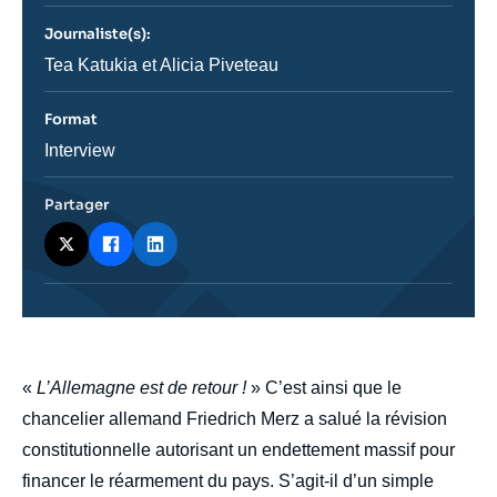
journal,
revue
Journaliste(s):
ou
émission
Journaliste
Tea Katukia et Alicia Piveteau
Format
Catégorie
Interview
journalistique
Partager
body
«
L’Allemagne est de retour !
» C’est ainsi que le
chancelier allemand Friedrich Merz a salué la révision
constitutionnelle autorisant un endettement massif pour
financer le réarmement du pays. S’agit-il d’un simple