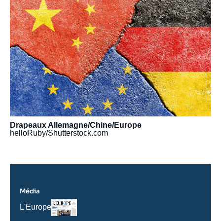
médiatique
Drapeaux Allemagne/Chine/Europe
helloRuby/Shutterstock.com
Média
Logo
Nom
L'Europe
du