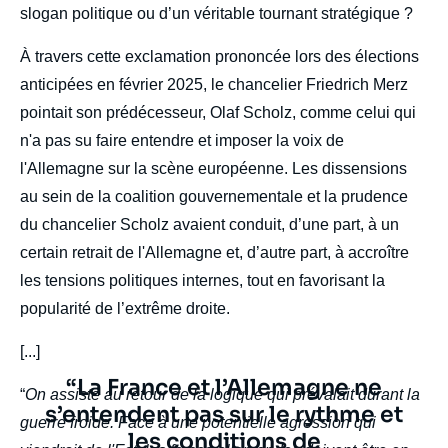
slogan politique ou d’un véritable tournant stratégique ?
À travers cette exclamation prononcée lors des élections
anticipées en février 2025, le chancelier Friedrich Merz
pointait son prédécesseur, Olaf Scholz, comme celui qui
n'a pas su faire entendre et imposer la voix de
l'Allemagne sur la scène européenne. Les dissensions
au sein de la coalition gouvernementale et la prudence
du chancelier Scholz avaient conduit, d’une part, à un
certain retrait de l'Allemagne et, d’autre part, à accroître
les tensions politiques internes, tout en favorisant la
popularité de l’extrême droite.
[...]
Texte
“La France et l’Allemagne ne
“
On assiste au retour de la logique qui prévalait durant la
citation
s’entendent pas sur le rythme et
guerre froide. Face à une potentielle agression qui
les conditions de