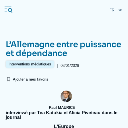
Aller
Panneau de gestion des cookies
au
contenu
principal
L’Allemagne entre puissance
Navigation
et dépendance
principale
L'Ifri
Interventions médiatiques
|
03/01/2026
Ajouter à mes favoris
Analyses
À propos de l'Ifri
Recherches fréquentes
Événements
L'Ifri en bref
Proche-Orient
Paul MAURICE
interviewé par Tea Katukia et Alicia Piveteau dans le
journal
L'Europe