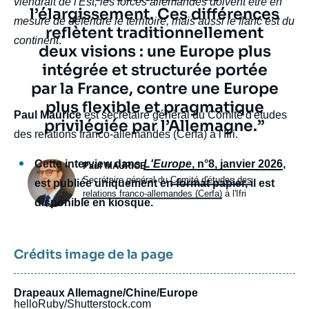
viendrait de l'Est, les forces allemandes doivent être en
l’élargissement. Ces différences
mesure de défendre le territoire, mais aussi le flanc est du
reflètent traditionnellement
continent
.”
deux visions : une Europe plus
intégrée et structurée portée
par la France, contre une Europe
plus flexible et pragmatique
body
Paul Maurice
est secrétaire général du Comité d'études
privilégiée par l’Allemagne.”
des relations franco-allemandes (Cerfa) à l'Ifri.
Cette interview dans
L'Europe
, n°8, janvier 2026
,
Photo
Paul MAURICE
Intitulé
Secrétaire général du
Comité d'études des
est publiée uniquement en format papier, il est
du
relations franco-allemandes (Cerfa)
à l'Ifri
disponible en kiosque.
poste
Crédits image de la page
Drapeaux Allemagne/Chine/Europe
helloRuby/Shutterstock.com