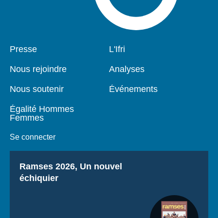
Pied
Presse
Navigation
L'Ifri
de
principale
page
Nous rejoindre
Analyses
Nous soutenir
Événements
Égalité Hommes
Femmes
Se connecter
Titre
Ramses 2026, Un nouvel
échiquier