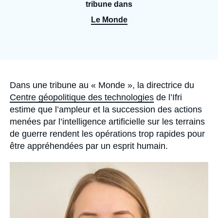
Se connecter
tribune dans
Le Monde
Nous soutenir
Accroche
Dans une tribune au « Monde », la directrice du
Centre géopolitique des technologies
de l’Ifri
estime que l’ampleur et la succession des actions
menées par l’intelligence artificielle sur les terrains
de guerre rendent les opérations trop rapides pour
être appréhendées par un esprit humain.
Image
principale
médiatique