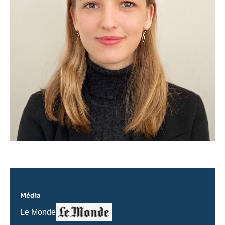
Média
Logo
Nom
Le Monde
du