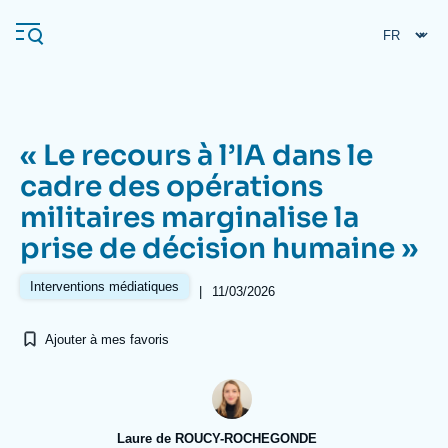
Aller
Panneau de gestion des cookies
au
contenu
principal
« Le recours à l’IA dans le
Navigation
cadre des opérations
principale
militaires marginalise la
L'Ifri
prise de décision humaine »
Analyses
Interventions médiatiques
|
11/03/2026
À propos de l'Ifri
Recherches fréquentes
Ajouter à mes favoris
Événements
L'Ifri en bref
Proche-Orient
Laure de ROUCY-ROCHEGONDE