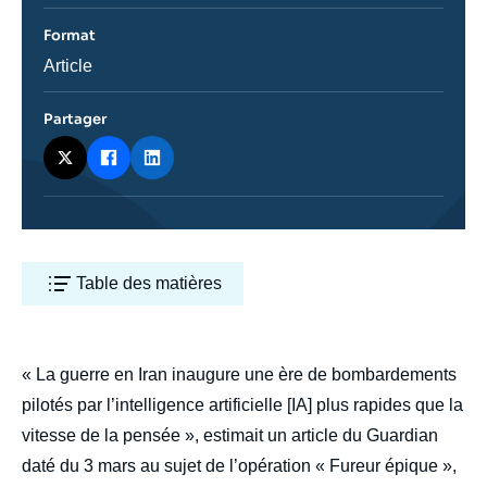
journal,
revue
Format
ou
émission
Catégorie
Article
journalistique
Partager
Table des matières
body
« La guerre en Iran inaugure une ère de bombardements
pilotés par l’intelligence artificielle [IA] plus rapides que la
vitesse de la pensée », estimait un article du Guardian
daté du 3 mars au sujet de l’opération « Fureur épique »,