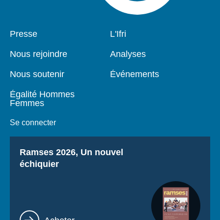
Pied
Presse
Navigation
L'Ifri
de
principale
page
Nous rejoindre
Analyses
Nous soutenir
Événements
Égalité Hommes
Femmes
Se connecter
Titre
Ramses 2026, Un nouvel
échiquier