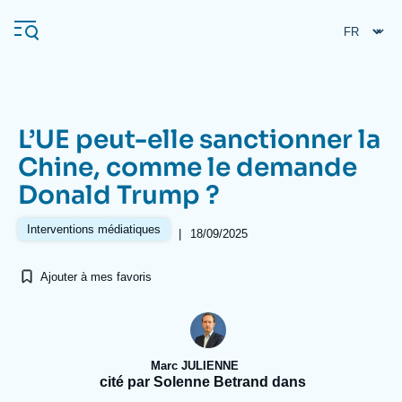
Aller
Panneau de gestion des cookies
au
contenu
principal
L’UE peut-elle sanctionner la
Navigation
Chine, comme le demande
principale
Donald Trump ?
L'Ifri
Interventions médiatiques
|
18/09/2025
Analyses
Ajouter à mes favoris
À propos de l'Ifri
Recherches fréquentes
Événements
L'Ifri en bref
Proche-Orient
Marc JULIENNE
cité par Solenne Betrand dans