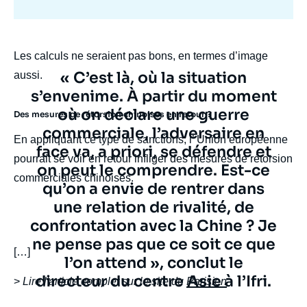
body
Les calculs ne seraient pas bons, en termes d’image
Texte
« C’est là, où la situation
aussi.
citation
s’envenime. À partir du moment
où on déclare une guerre
Des mesures de rétorsion chinoises en retour ?
commerciale, l’adversaire en
En appliquant ce type de sanctions, l’ Union européenne
face va, a priori, se défendre et
pourrait se voir en retour infliger des mesures de rétorsion
on peut le comprendre. Est-ce
commerciales chinoises.
qu’on a envie de rentrer dans
une relation de rivalité, de
confrontation avec la Chine ? Je
ne pense pas que ce soit ce que
body
[…]
l’on attend », conclut le
directeur du centre Asie à l’Ifri.
>
Lire l'article complet sur le site du
Parisien