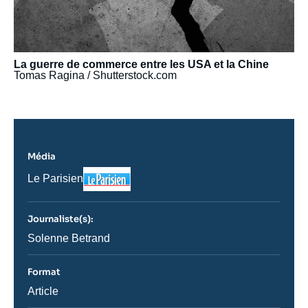
La guerre de commerce entre les USA et la Chine
Tomas Ragina / Shutterstock.com
Média
Logo
Nom
Le Parisien
du
journal,
revue
Journaliste(s):
ou
émission
Journaliste
Solenne Betrand
Format
Catégorie
Article
journalistique