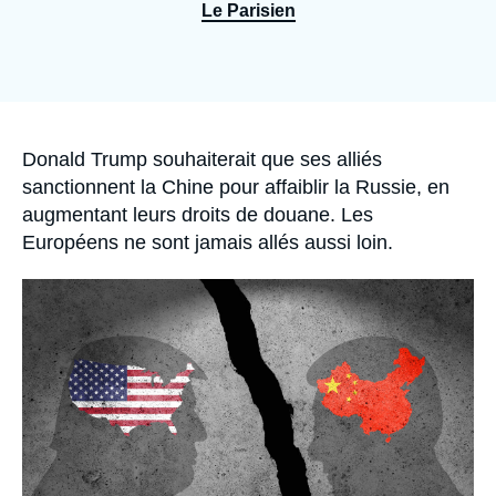
Se connecter
Le Parisien
Nous soutenir
Accroche
Donald Trump souhaiterait que ses alliés
sanctionnent la Chine pour affaiblir la Russie, en
augmentant leurs droits de douane. Les
Européens ne sont jamais allés aussi loin.
Image
principale
médiatique