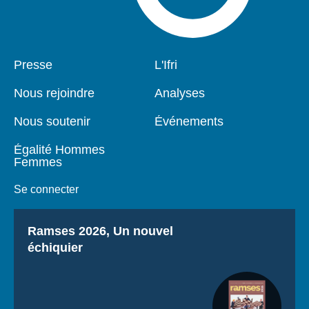
Pied
Presse
Navigation
L'Ifri
de
principale
page
Nous rejoindre
Analyses
Nous soutenir
Événements
Égalité Hommes
Femmes
Se connecter
Titre
Ramses 2026, Un nouvel
échiquier