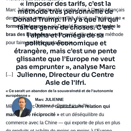
Texte
« Imposer des tarifs, c’est la
Marc Julienne, directeur du centre Asie à l’Institut français
citation
méthode très personnelle de
des relations internationales (Ifri), décrit au Parisien une
Donald Trump. Il n’y a que lui qui
«
fait ce genre de choses. C’est
forme d’inégrence »
où Donald Trump veut
« tordre le
l’alpha et l’oméga de sa
bras des Européens »
afin qu’ils utilisent cette méthode
politique économique et
pour faire pression sur la Russie.
étrangère, mais c’est une pente
glissante que l’Europe ne veut
pas emprunter », analyse Marc
Julienne, Directeur du Centre
body
[…]
Asie de l'Ifri.
« Ce serait un abandon de la souveraineté et de l’autonomie
européenne »
Photo
Marc JULIENNE
Intitulé
Directeur du
Centre Asie
de l'Ifri
Même si Marc Julienne dépeint
« une relation qui
du
manque de réciprocité »
et un déséquilibre du
poste
commerce avec la Chine — qui exporte de plus en plus
de produits et achète de moins en moins à l’Europe —,