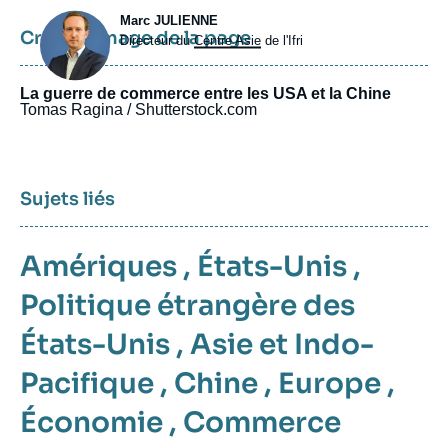
Photo
Marc JULIENNE
Crédits image de la page
Intitulé
Directeur du
Centre Asie
de l'Ifri
du
poste
La guerre de commerce entre les USA et la Chine
Tomas Ragina / Shutterstock.com
Sujets liés
Amériques
,
États-Unis
,
Politique étrangère des
États-Unis
,
Asie et Indo-
Pacifique
,
Chine
,
Europe
,
Économie
,
Commerce