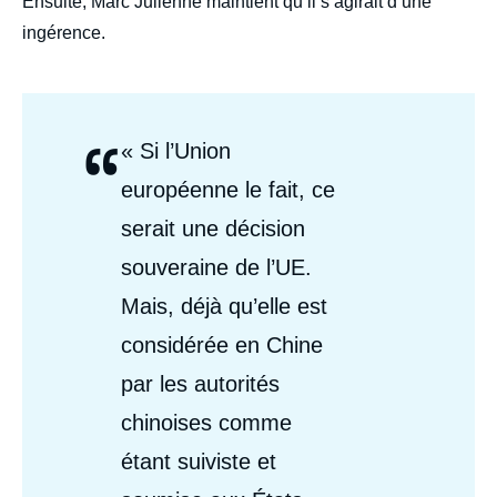
Ensuite, Marc Julienne maintient qu’il s’agirait d’une
ingérence.
“
Citations
« Si l’Union
Auteurs
européenne le fait, ce
serait une décision
souveraine de l’UE.
Mais, déjà qu’elle est
considérée en Chine
par les autorités
chinoises comme
étant suiviste et