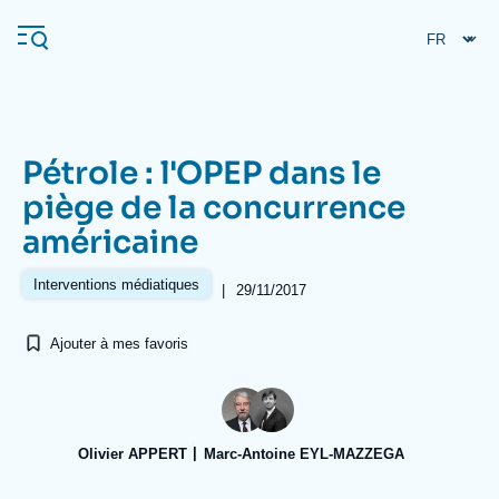
Aller
Panneau de gestion des cookies
au
contenu
principal
Pétrole : l'OPEP dans le
Navigation
piège de la concurrence
principale
américaine
L'Ifri
Interventions médiatiques
|
29/11/2017
Analyses
Ajouter à mes favoris
À propos de l'Ifri
Recherches fréquentes
Événements
L'Ifri en bref
Proche-Orient
Olivier APPERT
Marc-Antoine EYL-MAZZEGA