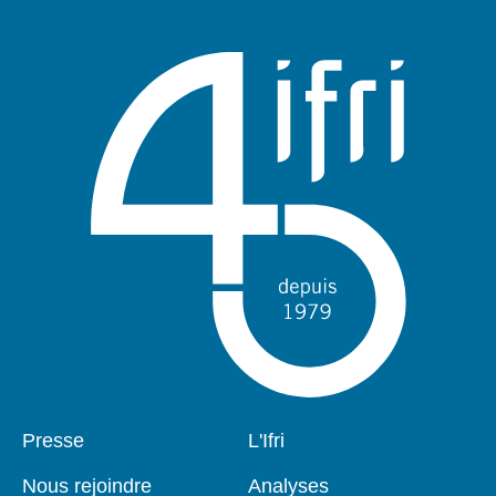
Pied
Presse
Navigation
L'Ifri
de
principale
page
Nous rejoindre
Analyses