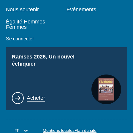
Nous soutenir
Événements
Égalité Hommes
Femmes
Se connecter
Titre
Ramses 2026, Un nouvel
échiquier
Lien
Acheter
Mentions légales
Plan du site