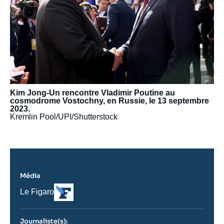
Kim Jong-Un rencontre Vladimir Poutine au
cosmodrome Vostochny, en Russie, le 13 septembre
2023.
Kremlin Pool/UPI/Shutterstock
Média
Logo
Nom
Le Figaro
du
journal,
revue
Journaliste(s):
ou