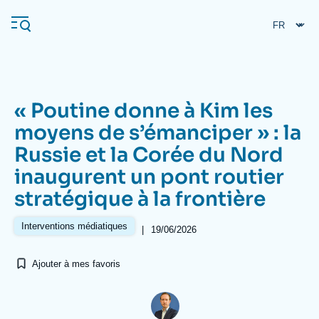
Aller
Panneau de gestion des cookies
au
contenu
principal
« Poutine donne à Kim les
Navigation
moyens de s’émanciper » : la
principale
Russie et la Corée du Nord
L'Ifri
inaugurent un pont routier
stratégique à la frontière
Analyses
À propos de l'Ifri
Recherches fréquentes
Interventions médiatiques
|
19/06/2026
Événements
L'Ifri en bref
Proche-Orient
Ajouter à mes favoris