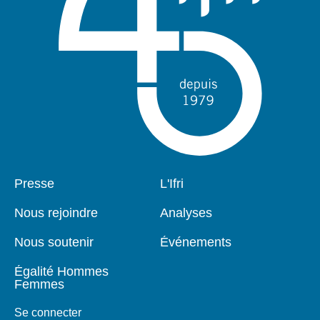
Pied
Presse
Navigation
L'Ifri
de
principale
page
Nous rejoindre
Analyses
Nous soutenir
Événements
Égalité Hommes
Femmes
Se connecter