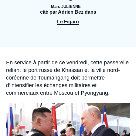
Se connecter
Marc JULIENNE
cité par Adrien Bez dans
Nous soutenir
Le Figaro
Accroche
En service à partir de ce vendredi, cette passerelle
reliant le port russe de Khassan et la ville nord-
coréenne de Toumangang doit permettre
d’intensifier les échanges militaires et
commerciaux entre Moscou et Pyongyang.
Image
principale
médiatique