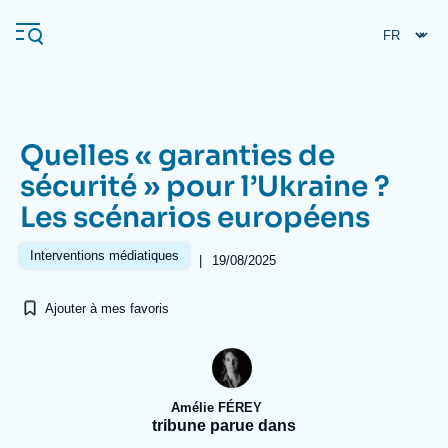
Aller
Panneau de gestion des cookies
au
contenu
principal
Quelles « garanties de
Navigation
sécurité » pour l’Ukraine ?
principale
Les scénarios européens
L'Ifri
Interventions médiatiques
|
19/08/2025
Analyses
Ajouter à mes favoris
À propos de l'Ifri
Recherches fréquentes
Événements
L'Ifri en bref
Proche-Orient
Amélie FÉREY
tribune parue dans