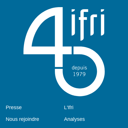
Pied
Presse
Navigation
L'Ifri
de
principale
page
Nous rejoindre
Analyses