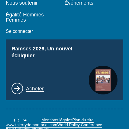
Nous soutenir
Événements
Égalité Hommes
Femmes
Se connecter
Titre
Ramses 2026, Un nouvel
échiquier
Lien
Acheter
Mentions légales
Plan du site
www.thierrydemontbrial.com
World Policy Conference
Blog Politique étrangère