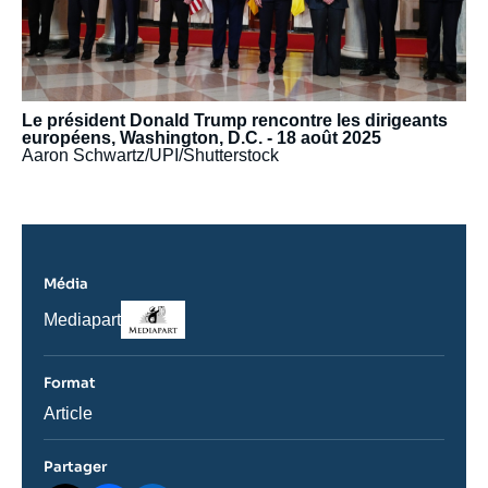
Le président Donald Trump rencontre les dirigeants
européens, Washington, D.C. - 18 août 2025
Aaron Schwartz/UPI/Shutterstock
Média
Logo
Nom
Mediapart
du
journal,
revue
Format
ou
émission
Catégorie
Article
journalistique
Partager