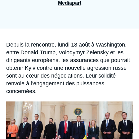
Se connecter
Mediapart
Nous soutenir
Accroche
Depuis la rencontre, lundi 18 août à Washington,
entre Donald Trump, Volodymyr Zelensky et les
dirigeants européens, les assurances que pourrait
obtenir Kyiv contre une nouvelle agression russe
sont au cœur des négociations. Leur solidité
renvoie à l’engagement des puissances
concernées.
Image
principale
médiatique