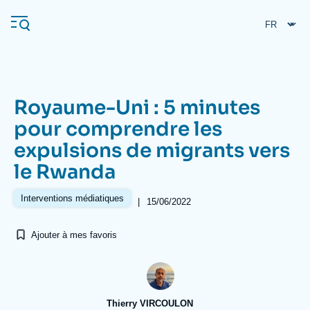
Aller
Panneau de gestion des cookies
au
contenu
principal
Royaume-Uni : 5 minutes
Navigation
pour comprendre les
principale
expulsions de migrants vers
L'Ifri
le Rwanda
Analyses
Interventions médiatiques
|
15/06/2022
À propos de l'Ifri
Recherches fréquentes
Ajouter à mes favoris
Événements
L'Ifri en bref
Proche-Orient
Thierry VIRCOULON