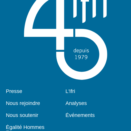
Pied
Presse
Navigation
L'Ifri
de
principale
page
Nous rejoindre
Analyses
Nous soutenir
Événements
Égalité Hommes