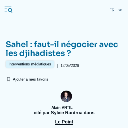
Aller
Panneau de gestion des cookies
au
contenu
principal
Sahel : faut-il négocier avec
Navigation
les djihadistes ?
principale
L'Ifri
Interventions médiatiques
|
12/05/2026
Ajouter à mes favoris
Analyses
À propos de l'Ifri
Recherches fréquentes
Événements
L'Ifri en bref
Proche-Orient
Alain ANTIL
cité par Sylvie Rantrua dans
Le Point