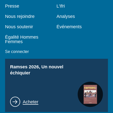
Pied
Presse
Navigation
L'Ifri
de
principale
page
Nous rejoindre
Analyses
Nous soutenir
Événements
Égalité Hommes
Femmes
Se connecter
Titre
Ramses 2026, Un nouvel
échiquier
Lien
Acheter