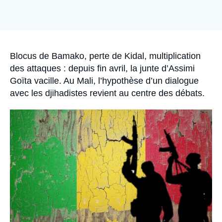
Se connecter
Nous soutenir
Accroche
Blocus de Bamako, perte de Kidal, multiplication
des attaques : depuis fin avril, la junte d’Assimi
Goïta vacille. Au Mali, l’hypothèse d’un dialogue
avec les djihadistes revient au centre des débats.
Image
principale
médiatique