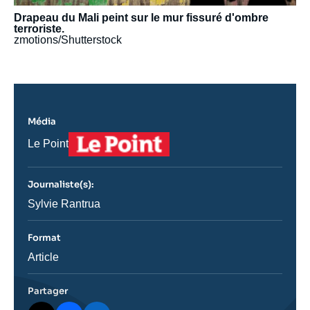
Drapeau du Mali peint sur le mur fissuré d'ombre
terroriste.
zmotions/Shutterstock
Média
Logo
Nom
Le Point
du
journal,
revue
Journaliste(s):
ou
émission
Journaliste
Sylvie Rantrua
Format
Catégorie
Article
journalistique
Partager