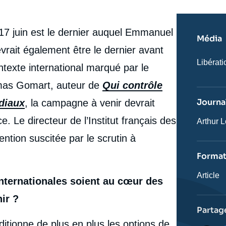
7 juin est le dernier auquel Emmanuel
Média
evrait également être le dernier avant
Nom
Libérati
ntexte international marqué par le
du
journal,
homas Gomart, auteur de
Qui contrôle
revue
ou
Journal
diaux
, la campagne à venir devrait
émissio
e. Le directeur de l’Institut français des
Journali
Arthur L
tention suscitée par le scrutin à
Forma
Catégor
Article
internationales soient au cœur des
journali
ir ?
Partag
itionne de plus en plus les options de