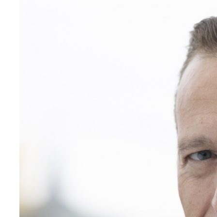
Image
principale
médiatique