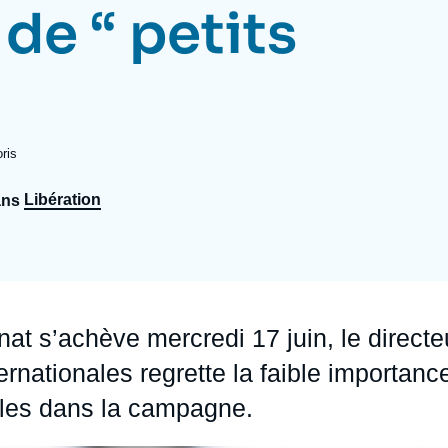
de “ petits
Ramses
Europe
R
S
Politique étrangère
Russie - Eurasie
D
T
Podcast
Afrique du Nord et Moyen-Orient
ris
Libération
ans
at s’achève mercredi 17 juin, le directe
nternationales regrette la faible importanc
ales dans la campagne.