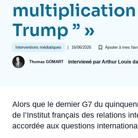
Jeudi 17 septembre 2026 17:30
multiplication 
Partenariats et réseaux
Intelligence artificielle
Nous soutenir en tant que professionnel
Guerre en Ukraine
Trump ” »
OTAN
|
16/06/2026
Interventions médiatiques
Ajouter à mes favo
interviewé par Arthur Louis d
Thomas GOMART
Accroche
Alors que le dernier G7 du quinquenn
de l’Institut français des relations i
accordée aux questions internation