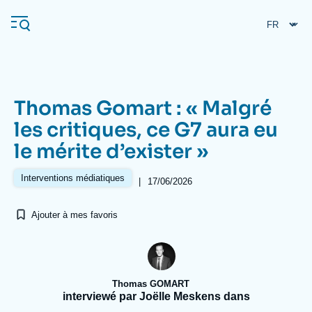
Aller
Panneau de gestion des cookies
au
contenu
principal
Thomas Gomart : « Malgré
Navigation
les critiques, ce G7 aura eu
principale
le mérite d’exister »
L'Ifri
Interventions médiatiques
|
17/06/2026
Analyses
Ajouter à mes favoris
À propos de l'Ifri
Recherches fréquentes
Événements
L'Ifri en bref
Proche-Orient
Thomas GOMART
interviewé par Joëlle Meskens dans