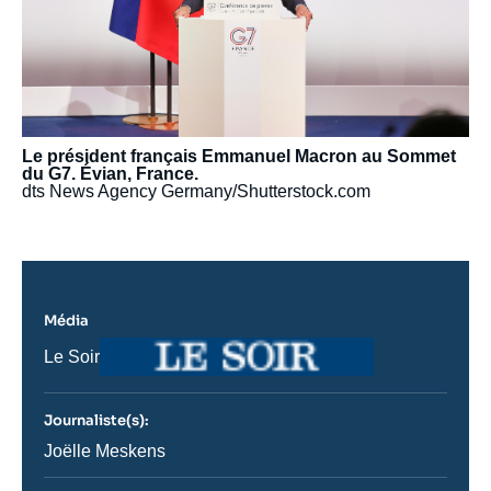
Le président français Emmanuel Macron au Sommet
du G7. Évian, France.
dts News Agency Germany/Shutterstock.com
Média
Logo
Nom
Le Soir
du
journal,
revue
Journaliste(s):
ou
émission
Journaliste
Joëlle Meskens