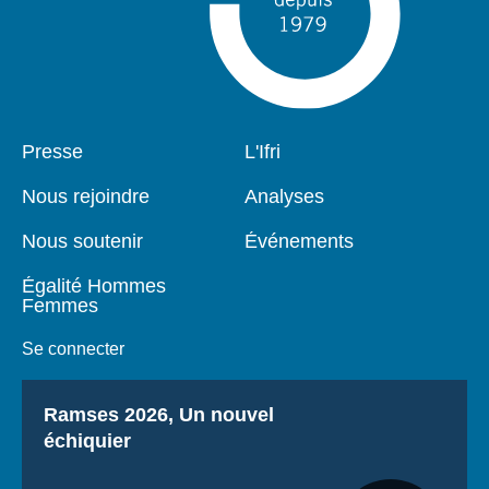
Pied
Presse
Navigation
L'Ifri
de
principale
page
Nous rejoindre
Analyses
Nous soutenir
Événements
Égalité Hommes
Femmes
Se connecter
Titre
Ramses 2026, Un nouvel
échiquier