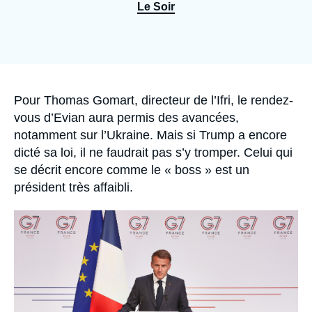
Se connecter
Le Soir
Nous soutenir
Accroche
Pour Thomas Gomart, directeur de l’Ifri, le rendez-
vous d’Evian aura permis des avancées,
notamment sur l’Ukraine. Mais si Trump a encore
dicté sa loi, il ne faudrait pas s’y tromper. Celui qui
se décrit encore comme le « boss » est un
président très affaibli.
Image
principale
médiatique