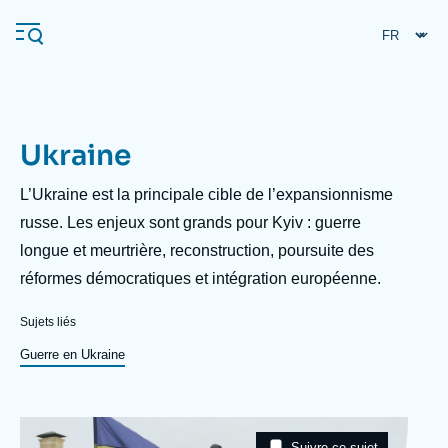
Aller
Panneau de gestion des cookies
au
contenu
principal
Ukraine
Navigation
principale
Description
L’Ukraine est la principale cible de l’expansionnisme
L'Ifri
russe. Les enjeux sont grands pour Kyiv : guerre
longue et meurtrière, reconstruction, poursuite des
réformes démocratiques et intégration européenne.
Analyses
À propos de l'Ifri
Recherches fréquentes
Sujets liés
Événements
Guerre en Ukraine
L'Ifri en bref
Proche-Orient
Image
Taxonomie
Suivre ce sujet