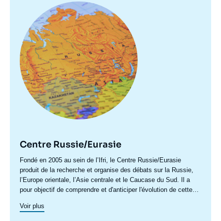
Image
principale
Centre Russie/Eurasie
Accroche
Fondé en 2005 au sein de l’Ifri, le Centre Russie/Eurasie
centre
produit de la recherche et organise des débats sur la Russie,
l’Europe orientale, l’Asie centrale et le Caucase du Sud. Il a
pour objectif de comprendre et d'anticiper l'évolution de cette
zone géographique complexe en pleine mutation pour enrichir le
Voir plus
débat public en France et en Europe, et pour aider à la décision
stratégique, politique et économique.