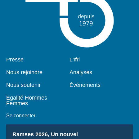
Pied
Presse
Navigation
L'Ifri
de
principale
page
Nous rejoindre
Analyses
Nous soutenir
Événements
Égalité Hommes
Femmes
Se connecter
Titre
Ramses 2026, Un nouvel