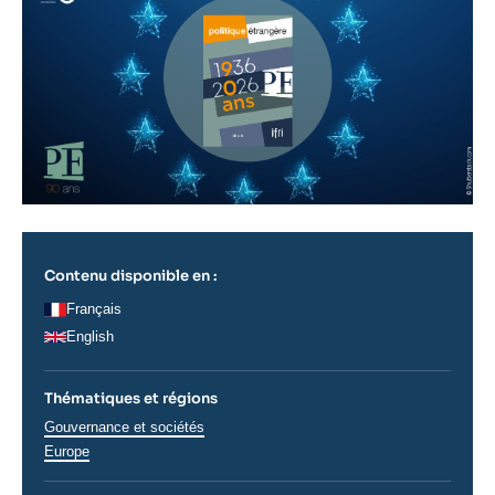
Contenu disponible en :
Français
English
Thématiques et régions
Thématiques
Gouvernance et sociétés
analyses
Régions
Europe