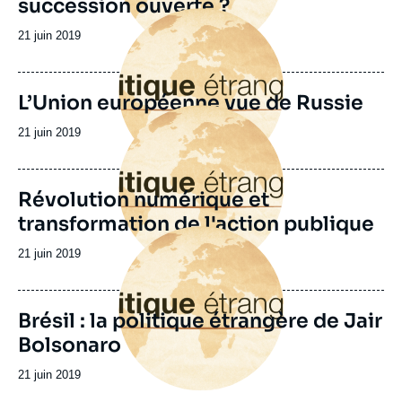
succession ouverte ?
Image
principale
Date
21 juin 2019
de
publication
L’Union européenne vue de Russie
Image
principale
Date
21 juin 2019
de
publication
Révolution numérique et
transformation de l'action publique
Image
principale
Date
21 juin 2019
de
publication
Brésil : la politique étrangère de Jair
Bolsonaro
Date
21 juin 2019
de