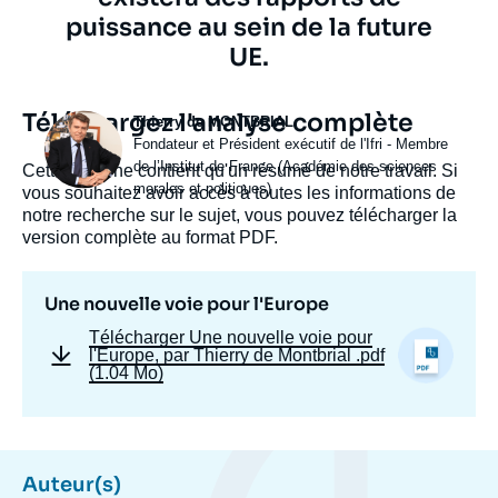
puissance au sein de la future
UE.
Téléchargez l'analyse complète
Photo
Thierry de MONTBRIAL
Intitulé
Fondateur et Président exécutif de l'Ifri - Membre
du
de l’Institut de France (Académie des sciences
Cette page ne contient qu'un résumé de notre travail. Si
poste
morales et politiques)
vous souhaitez avoir accès à toutes les informations de
notre recherche sur le sujet, vous pouvez télécharger la
version complète au format PDF.
Une nouvelle voie pour l'Europe
Télécharger
Une nouvelle voie pour
l'Europe, par Thierry de Montbrial
.pdf
(1.04 Mo)
Auteur(s)