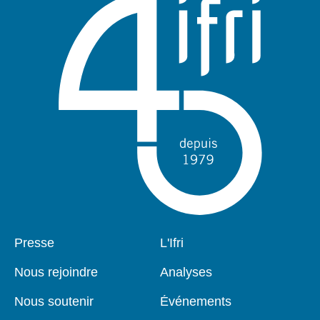
Pied
Presse
Navigation
L'Ifri
de
principale
page
Nous rejoindre
Analyses
Nous soutenir
Événements