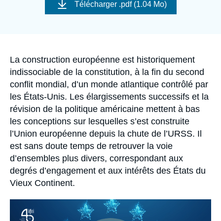
de
Se connecter
Télécharger
.pdf (1.04 Mo)
couverture
de
la
Nous soutenir
publication
Accroche
La construction européenne est historiquement
indissociable de la constitution, à la fin du second
conflit mondial, d’un monde atlantique contrôlé par
les États-Unis. Les élargissements successifs et la
révision de la politique américaine mettent à bas
les conceptions sur lesquelles s’est construite
l’Union européenne depuis la chute de l’URSS. Il
est sans doute temps de retrouver la voie
d’ensembles plus divers, correspondant aux
degrés d’engagement et aux intérêts des États du
Vieux Continent.
Image
principale