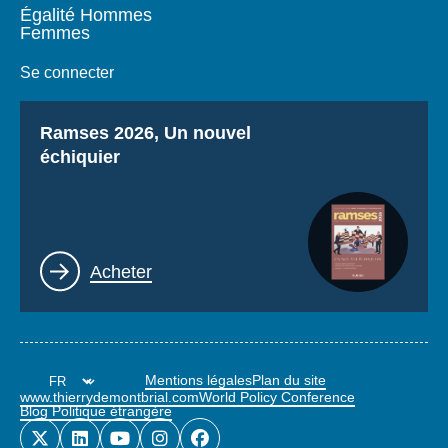
Égalité Hommes
Femmes
Se connecter
Titre
Ramses 2026, Un nouvel
échiquier
Lien
Acheter
Mentions légales
Plan du site
www.thierrydemontbrial.com
World Policy Conference
Blog Politique étrangère