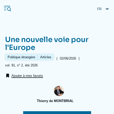
Aller
Panneau de gestion des cookies
au
contenu
principal
Une nouvelle voie pour
Navigation
l'Europe
principale
L'Ifri
Politique étrangère
Articles
|
Date
02/06/2026
|
de
Références
vol. 91, n° 2, été 2026
publication
Analyses
Ajouter à mes favoris
À propos de l'Ifri
Recherches fréquentes
Événements
L'Ifri en bref
Proche-Orient
Thierry de MONTBRIAL
Image