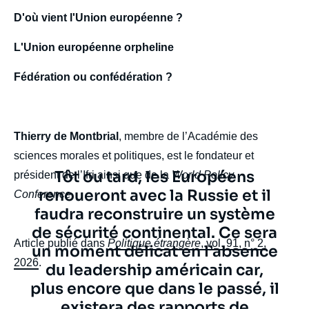
la
publication
D'où vient l'Union européenne ?
L'Union européenne orpheline
Fédération ou confédération ?
Thierry de MONTBRIAL, « Une nouvelle
voie pour l'Europe », Politique étrangère,
Articles, Ifri, 2 juin 2026.
Copier
Thierry de Montbrial
, membre de l’Académie des
sciences morales et politiques, est le fondateur et
Texte
Tôt ou tard, les Européens
président de l’Ifri ainsi que de la
World Policy
citation
renoueront avec la Russie et il
Conference
.
faudra reconstruire un système
de sécurité continental. Ce sera
Article publié dans
Politique étrangère
, vol. 91, n° 2,
un moment délicat en l’absence
2026
.
du leadership américain car,
plus encore que dans le passé, il
existera des rapports de