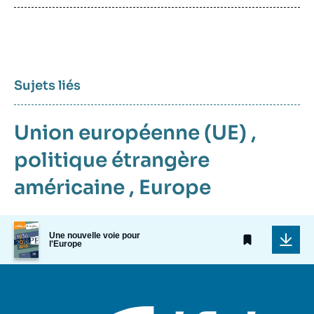
publication
Sujets liés
Union européenne (UE)
,
politique étrangère
américaine
,
Europe
Image
Une nouvelle voie pour
de
l'Europe
couverture
de
la
publication