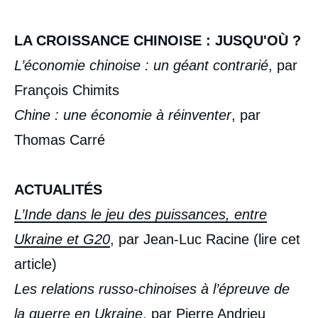
LA CROISSANCE CHINOISE : JUSQU'OÙ ?
L’économie chinoise : un géant contrarié
, par
François Chimits
Chine : une économie à réinventer
, par
Thomas Carré
ACTUALITÉS
L’Inde dans le jeu des puissances, entre
Ukraine et G20
, par Jean-Luc Racine (lire cet
article)
« Turquie, les ambitions bridées »,
Sommaires (présentation du numéro), Ifri, 7
Les relations russo-chinoises à l’épreuve de
juin 2023.
Copier
la guerre en Ukraine
, par Pierre Andrieu