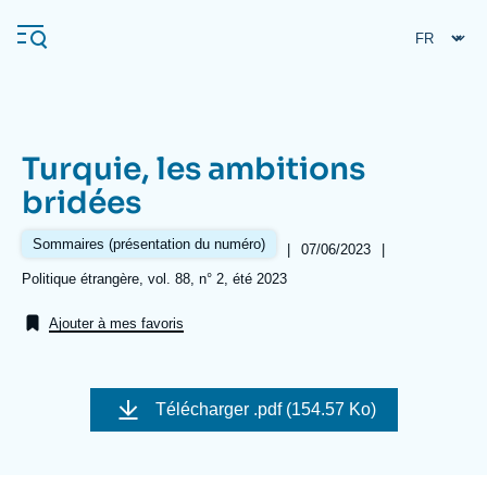
Aller
Panneau de gestion des cookies
au
contenu
principal
Turquie, les ambitions
Navigation
bridées
principale
L'Ifri
Sommaires (présentation du numéro)
|
Date
07/06/2023
|
de
Références
Politique étrangère, vol. 88, n° 2, été 2023
publication
Analyses
Ajouter à mes favoris
À propos de l'Ifri
Recherches fréquentes
Événements
L'Ifri en bref
Proche-Orient
Télécharger
.pdf (154.57 Ko)