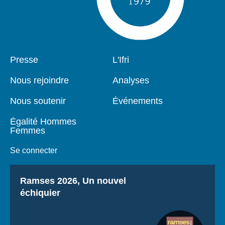
Pied
Presse
Navigation
L'Ifri
de
principale
page
Nous rejoindre
Analyses
Nous soutenir
Événements
Égalité Hommes
Femmes
Se connecter
Titre
Ramses 2026, Un nouvel
échiquier