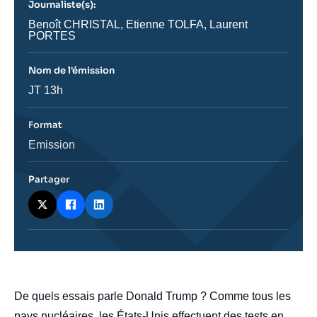
Journaliste(s):
ou
émission
Journaliste
Benoît CHRISTAL, Etienne TOLFA, Laurent
PORTES
Nom de l'émission
Nom
JT 13h
de
l'émission
Format
Catégorie
Emission
journalistique
Partager
body
De quels essais parle Donald Trump ? Comme tous les
pays nucléaires, les États-Unis effectuent des tests en