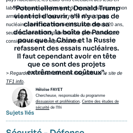
Texte
"Potentiellement, Donald Trump
laboratoire ainsi que des tests de missiles balistiques non
citation
vient ici d'ouvrir, s'il n'y a pas de
armés. La dernière explosion réelle d'une charge
clarification ensuite de sa
nucléaire américaine date de 1992. Mais depuis 20 ans,
déclaration, la boîte de Pandore
seule la Corée du Nord continue ce genre d'exercice
pour que la Chine et la Russie
considéré comme des provocations.
refassent des essais nucléaires.
Il faut cependant avoir en tête
que ce sont des projets
extrêmement coûteux".
body
> Regarder l'émission dans son intégralité sur le site de
TF1 info
.
Photo
Héloïse FAYET
Intitulé
Chercheuse, responsable du programme
du
dissuasion et prolifération
,
Centre des études de
poste
sécurité
de l'Ifri
Sujets liés
Sécurité - Défense
,