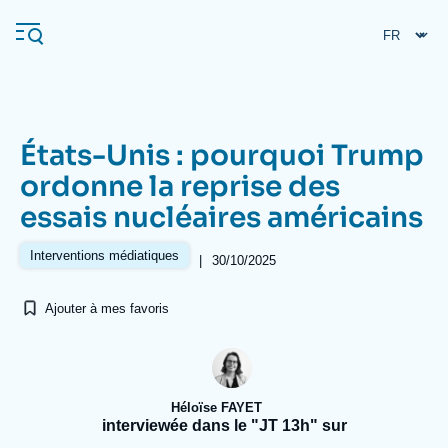
Aller
Panneau de gestion des cookies
au
contenu
principal
États-Unis : pourquoi Trump
Navigation
ordonne la reprise des
principale
essais nucléaires américains
L'Ifri
Interventions médiatiques
|
30/10/2025
Analyses
Ajouter à mes favoris
À propos de l'Ifri
Recherches fréquentes
Événements
L'Ifri en bref
Proche-Orient
Héloïse FAYET
interviewée dans le "JT 13h" sur