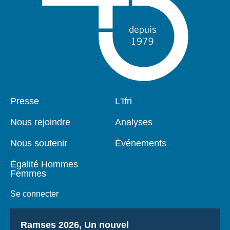
Pied
Presse
Navigation
L'Ifri
de
principale
page
Nous rejoindre
Analyses
Nous soutenir
Événements
Égalité Hommes
Femmes
Se connecter
Titre
Ramses 2026, Un nouvel