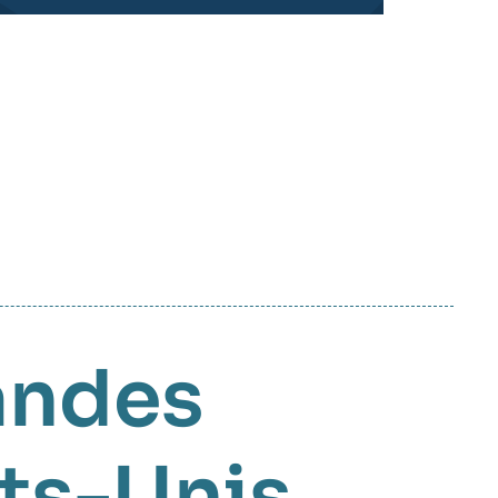
andes
ts-Unis
,