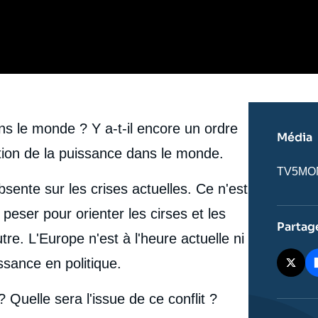
ns le monde ? Y a-t-il encore un ordre
Média
tion de la puissance dans le monde.
Nom
TV5MO
du
sente sur les crises actuelles. Ce n'est
journal,
revue
eser pour orienter les cirses et les
ou
Partag
émissio
e. L'Europe n'est à l'heure actuelle ni
ssance en politique.
 Quelle sera l'issue de ce conflit ?