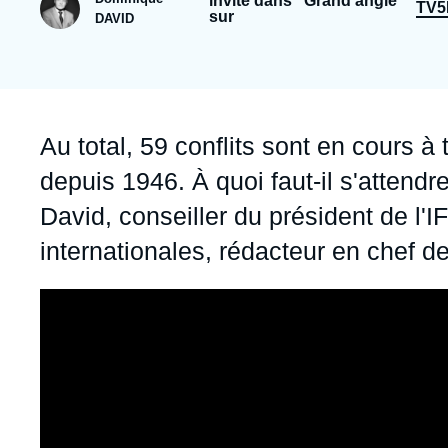
invité dans "Grand angle"
Jeudi 17 septembre 2026 17:30
TV
sur
DAVID
Partenariats et réseaux
Intelligence artificielle
Nous soutenir en tant que professionnel
Guerre en Ukraine
OTAN
Accroche
Au total, 59 conflits sont en cours à
depuis 1946. À quoi faut-il s'atten
David, conseiller du président de l'IFR
internationales, rédacteur en chef de