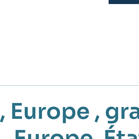
,
Europe
,
gr
,
Europe
,
Éta