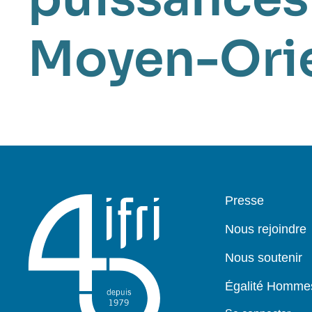
Moyen-Ori
Pied
Presse
de
page
Nous rejoindre
Nous soutenir
Égalité Homm