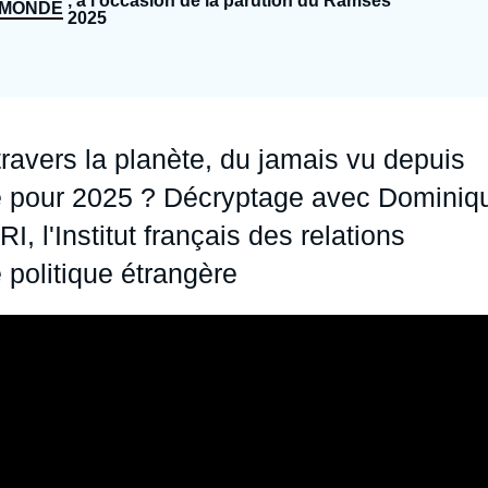
, à l'occasion de la parution du Ramses
5MONDE
2025
Ramses
Europe
R
S
Politique étrangère
Russie - Eurasie
D
T
Podcast
Afrique du Nord et Moyen-Orient
 travers la planète, du jamais vu depuis
dre pour 2025 ? Décryptage avec Dominiq
I, l'Institut français des relations
 politique étrangère