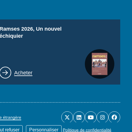
Titre
Ramses 2026, Un nouvel
échiquier
Lien
Acheter
ue étrangère
ut refuser
Personnaliser
Politique de confidentialité