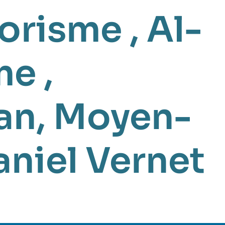
rorisme
,
Al-
me
,
an
,
Moyen-
niel Vernet