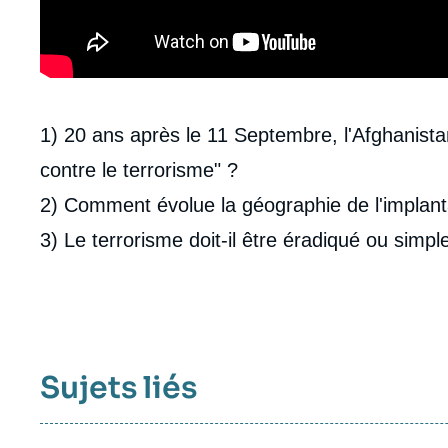
Contenu
1) 20 ans après le 11 Septembre, l'Afghanistan
intervention
contre le terrorisme" ?
médiatique
2) Comment évolue la géographie de l'implanta
3) Le terrorisme doit-il être éradiqué ou simp
Sujets liés