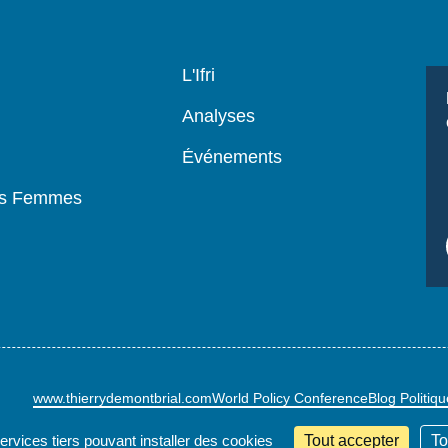
Navigation
L'Ifri
principale
Analyses
Événements
es Femmes
www.thierrydemontbrial.com
World Policy Conference
Blog Politiq
services tiers pouvant installer des cookies
Tout accepter
To