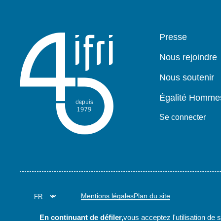
Pied
Presse
de
page
Nous rejoindre
Nous soutenir
Égalité Homm
Se connecter
Mentions légales
Plan du site
En continuant de défiler,
vous acceptez l'utilisation de 