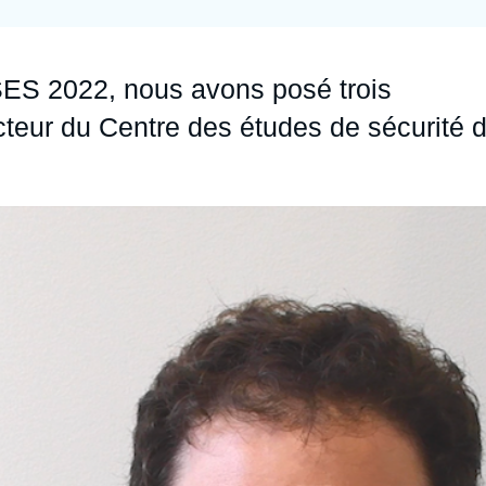
Ramses
Europe
R
S
Politique étrangère
Russie - Eurasie
D
T
SES 2022, nous avons posé trois
Podcast
Afrique du Nord et Moyen-Orient
eur du Centre des études de sécurité 