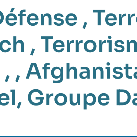
Défense
,
Ter
ch
,
Terroris
, ,
Afghanist
el
,
Groupe Da