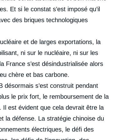
erture
nucléaire dans le monde. Préface de Marc-Antoine
es. Et si le constat s’est imposé qu’il
Eyl-Mazzega », Articles, Ifri, 5 octobre 2023.
cation
Copier
t avec des briques technologiques
léaire et de larges exportations, la
sant, ni sur le nucléaire, ni sur les
a France s’est désindustrialisée alors
 peu chère et bas carbone.
B désormais s’est construit pendant
lus le prix fort, le remboursement de la
 Il est évident que cela devrait être la
 la défense. La stratégie chinoise du
onnements électriques, le défi des