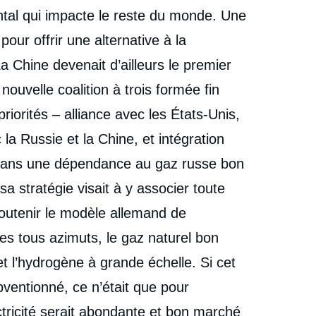
ntal qui impacte le reste du monde. Une
our offrir une alternative à la
La Chine devenait d’ailleurs le premier
ouvelle coalition à trois formée fin
riorités – alliance avec les États-Unis,
la Russie et la Chine, et intégration
é dans une dépendance au gaz russe bon
a stratégie visait à y associer toute
 soutenir le modèle allemand de
es tous azimuts, le gaz naturel bon
t l’hydrogène à grande échelle. Si cet
ventionné, ce n’était que pour
e
ectricité serait abondante et bon marché
Marc-Antoine EYL-MAZZEGA, « La relance du