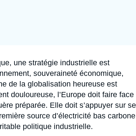
Ramses
Europe
R
S
Politique étrangère
Russie - Eurasie
D
T
Podcast
Afrique du Nord et Moyen-Orient
ue, une stratégie industrielle est
ionnement, souveraineté économique,
e de la globalisation heureuse est
ient douloureuse, l’Europe doit faire face
guère préparée. Elle doit s’appuyer sur s
première source d’électricité bas carbone
table politique industrielle.