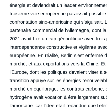
énergie et deviendrait un leader environneme
troisième voie européenne paraissait possible p
confrontation sino-américaine qui s’aiguisait. 
partenaire commercial de l’Allemagne, dont la n
2021 avait fixé un cap géopolitique avec trois p
interdépendance constructive et vigilante avec 
européenne. En réalité, Berlin s’est enferm
marché, et aux exportations vers la Chine. Et s
l’Europe, dont les politiques devaient viser à
transition appuyé sur les énergies renouvelabl
marché en équilibrage, les contrats carbone, e
hydrogène avait vocation à être largement sub
Imag
de
l’amorçage, car l’idée était répandue que l’él