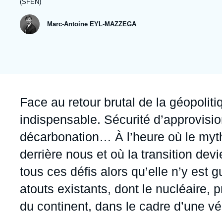
publication
(SFEN)
Jeudi 17 septembre 2026 17:30
Partenariats et réseaux
Intelligence artificielle
Marc-Antoine EYL-MAZZEGA
Nous soutenir en tant que professionnel
Guerre en Ukraine
OTAN
Accroche
Face au retour brutal de la géopolitiq
indispensable. Sécurité d’approvis
décarbonation… À l’heure où le myth
derrière nous et où la transition dev
tous ces défis alors qu’elle n’y est 
atouts existants, dont le nucléaire, 
du continent, dans le cadre d’une véri