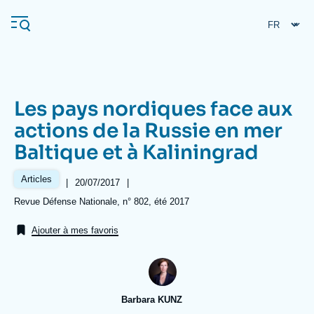
Aller
Panneau de gestion des cookies
au
contenu
principal
Les pays nordiques face aux
Navigation
actions de la Russie en mer
principale
Baltique et à Kaliningrad
L'Ifri
Articles
|
Date
20/07/2017
|
de
Analyses
Références
Revue Défense Nationale, n° 802, été 2017
publication
À propos de l'Ifri
Recherches fréquentes
Ajouter à mes favoris
Événements
L'Ifri en bref
Proche-Orient
Barbara KUNZ