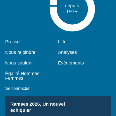
Pied
Presse
Navigation
L'Ifri
de
principale
page
Nous rejoindre
Analyses
Nous soutenir
Événements
Égalité Hommes
Femmes
Se connecter
Titre
Ramses 2026, Un nouvel
échiquier