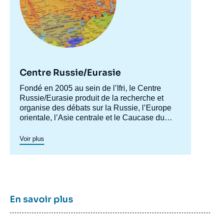
Image
Centre Russie/Eurasie
de
couverture
Accroche
Fondé en 2005 au sein de l’Ifri, le Centre
de
Barbara KUNZ, « Les pays nordiques face
centre
Russie/Eurasie produit de la recherche et
la
aux actions de la Russie en mer Baltique et
publication
organise des débats sur la Russie, l’Europe
à Kaliningrad », Articles, Ifri, 20 juillet 2017.
orientale, l’Asie centrale et le Caucase du
Copier
Sud. Il a pour objectif de comprendre et
d'anticiper l'évolution de cette zone
Voir plus
géographique complexe en pleine mutation
pour enrichir le débat public en France et en
Europe, et pour aider à la décision
stratégique, politique et économique.
En savoir plus