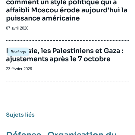
comment un style politique qui a
affaibli Moscou érode aujourd'hui la
puissance américaine
Date
07 avril 2026
de
publication
Image
La Russie, les Palestiniens et Gaza :
Briefings
principale
ajustements après le 7 octobre
Date
23 février 2026
de
publication
Sujets liés