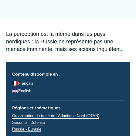
Se connecter
Image
de
couverture
Nous soutenir
de
la
publication
Accroche
La perception est la même dans les pays
nordiques : la Russie ne représente pas une
menace imminente, mais ses actions inquiètent.
Contenu disponible en :
Français
English
Régions et thématiques
Thématiques
Organisation du traité de l'Atlantique Nord (OTAN)
analyses
Sécurité - Défense
Régions
Russie - Eurasie