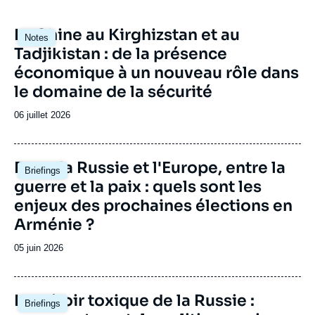
Image
La Chine au Kirghizstan et au
Notes
principale
Tadjikistan : de la présence
économique à un nouveau rôle dans
le domaine de la sécurité
Date
06 juillet 2026
de
publication
Image
Entre la Russie et l'Europe, entre la
Briefings
principale
guerre et la paix : quels sont les
enjeux des prochaines élections en
Arménie ?
Date
05 juin 2026
de
publication
Image
Le miroir toxique de la Russie :
Briefings
principale