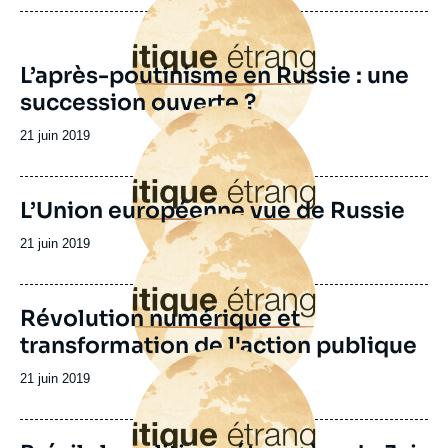
L’après-poutinisme en Russie : une
succession ouverte ?
Image
principale
Date
21 juin 2019
de
publication
L’Union européenne vue de Russie
Image
principale
Date
21 juin 2019
de
publication
Révolution numérique et
transformation de l'action publique
Image
principale
Date
21 juin 2019
de
publication