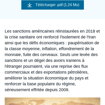
Se connecter
de
Télécharger
.pdf (1.24 Mo)
couverture
de
Nous soutenir
la
publication
Accroche
Les sanctions américaines réinstaurées en 2018 et
la crise sanitaire ont renforcé l'isolement de l'Iran
ainsi que les défis économiques : paupérisation de
la classe moyenne, inflation, effondrement de la
monnaie, fuite des cerveaux. Seuls une levée des
sanctions et un dégel des avoirs iraniens à
l'étranger pourraient, via une reprise des flux
commerciaux et des exportations pétrolières,
améliorer la situation économique du pays et
renforcer la base populaire du régime,
sérieusement effritée depuis 2009.
Image
principale