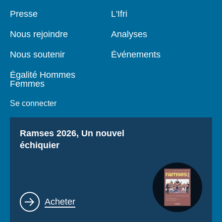
Pied
Presse
Navigation
L'Ifri
de
principale
page
Nous rejoindre
Analyses
Nous soutenir
Événements
Égalité Hommes
Femmes
Se connecter
Titre
Ramses 2026, Un nouvel
échiquier
Lien
Acheter