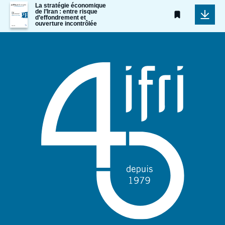
Image
La stratégie économique
de l’Iran : entre risque
de
d’effondrement et
couverture
ouverture incontrôlée
de
la
publication