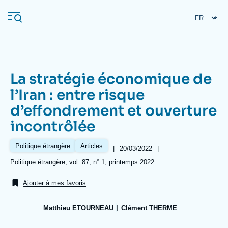
Aller
Panneau de gestion des cookies
au
contenu
principal
La stratégie économique de
Navigation
l’Iran : entre risque
principale
d’effondrement et ouverture
L'Ifri
incontrôlée
Analyses
Politique étrangère
Articles
|
Date
20/03/2022
|
de
À propos de l'Ifri
Recherches fréquentes
Références
Politique étrangère, vol. 87, n° 1, printemps 2022
publication
Événements
L'Ifri en bref
Proche-Orient
Ajouter à mes favoris
Matthieu ETOURNEAU
Clément THERME
Image