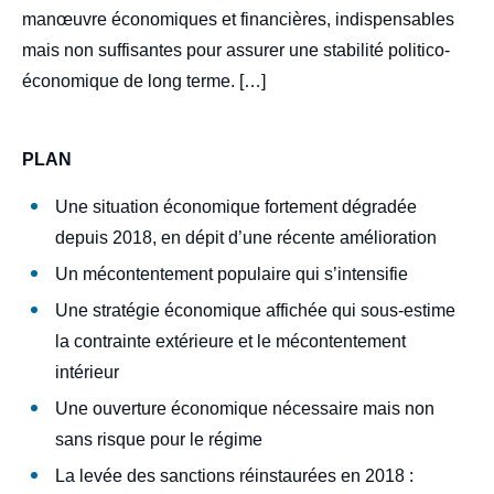
manœuvre économiques et financières, indispensables
mais non suffisantes pour assurer une stabilité politico-
économique de long terme. […]
PLAN
Une situation économique fortement dégradée
Image
depuis 2018, en dépit d’une récente amélioration
de
couverture
Un mécontentement populaire qui s’intensifie
de
la
Une stratégie économique affichée qui sous-estime
publication
la contrainte extérieure et le mécontentement
intérieur
Une ouverture économique nécessaire mais non
Matthieu ETOURNEAU, Clément THERME,
sans risque pour le régime
« La stratégie économique de l’Iran : entre
risque d’effondrement et ouverture
La levée des sanctions réinstaurées en 2018 :
incontrôlée », Politique étrangère, Articles,