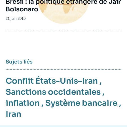
Brésil : la politique étrangère de Jair
Bolsonaro
Date
21 juin 2019
de
publication
Sujets liés
Conflit États-Unis–Iran
,
Sanctions occidentales
,
inflation
,
Système bancaire
,
Iran